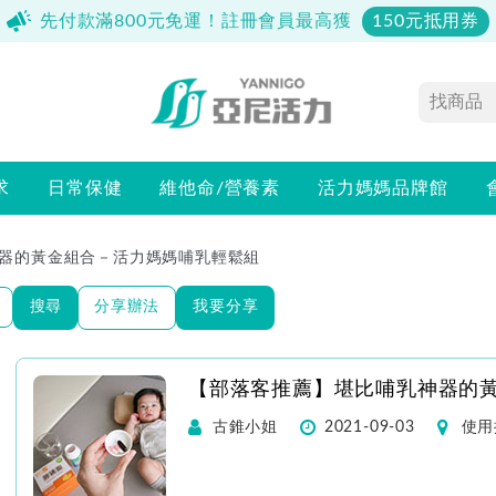
先付款滿800元免運！註冊會員最高獲
150元抵用券
求
日常保健
維他命/營養素
活力媽媽品牌館
器的黃金組合－活力媽媽哺乳輕鬆組
搜尋
分享辦法
我要分享
【部落客推薦】堪比哺乳神器的
古錐小姐
2021-09-03
使用