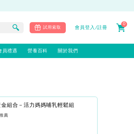
0
會員
登入/註冊
試用索取
會員禮遇
營養百科
關於我們
黃金組合－活力媽媽哺乳輕鬆組
推薦