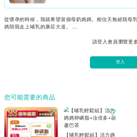
從懷孕的時候，我就希望當個母奶媽媽。相信天無絕我母
媽陪我走上哺乳的康莊大道。 ...
請登入會員瀏覽更
登入
您可能需要的商品
【哺乳輕鬆組】活力媽