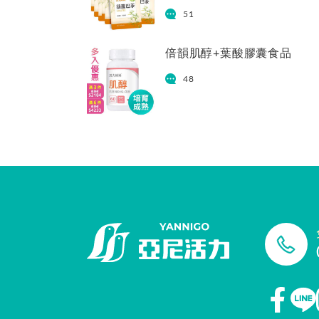
51
倍韻肌醇+葉酸膠囊食品
48