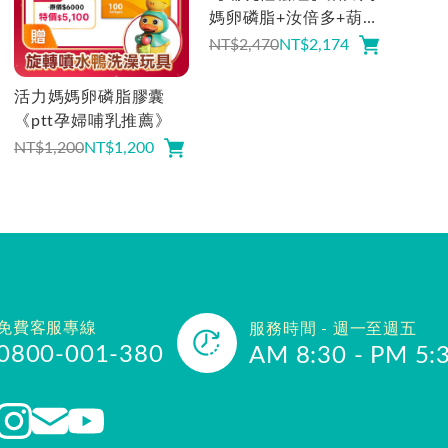
媽卵磷脂+汝倍多+葫蘆
巴茶
NT$2,470
NT$
2,174
活力媽媽卵磷脂膠囊
《ptt孕婦哺乳推薦》
NT$1,200
NT$
1,200
免費客服專線
服務時間 - 週一至週五
0800-001-380
AM 8:30 - PM 5: