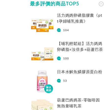
最多評價的商品TOP5
活力媽媽卵磷脂膠囊《pt
t孕婦哺乳推薦》
104
【哺乳輕鬆組】活力媽媽
卵磷脂+汝倍多+葫蘆巴茶
100
日本水解魚鱗膠原蛋白粉
53
葫蘆巴媽媽茶-零咖啡因
無熱量哺乳茶