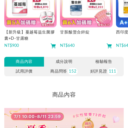
【新升級】蔓越莓益生菌膠
甘胺酸螯合鋅錠
西印
囊+D-甘露糖
NT$
900
NT$
640
NT$
6
商品內容
成分說明
檢驗報告
試用評價
商品問答
152
好評見證
111
商品內容