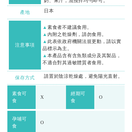
奶、果汁，混攪拌均勻即可。
日本
產地
素食者不建議食用。
內附之乾燥劑，請勿食用。
此表依政府機關法規更動，請以實
注意事項
品標示為主。
本產品含有含魚類成分及其製品，
不適合對其過敏體質者食用。
請置於陰涼乾燥處，避免陽光直射。
保存方式
素食可
經期可
X
O
食
食
孕哺可
O
食