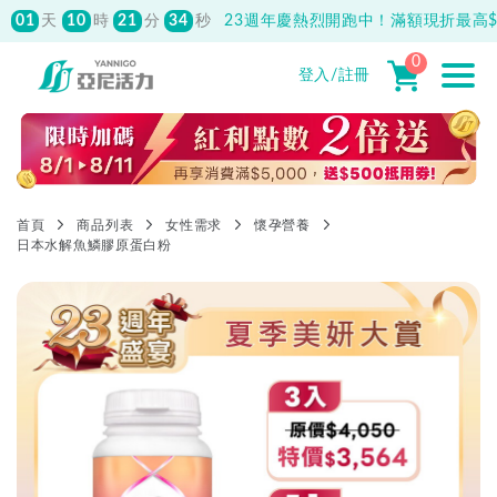
500
先付款滿800元免運！註冊會員最高獲
150元抵用券
0
登入/註冊
首頁
商品列表
女性需求
懷孕營養
日本水解魚鱗膠原蛋白粉