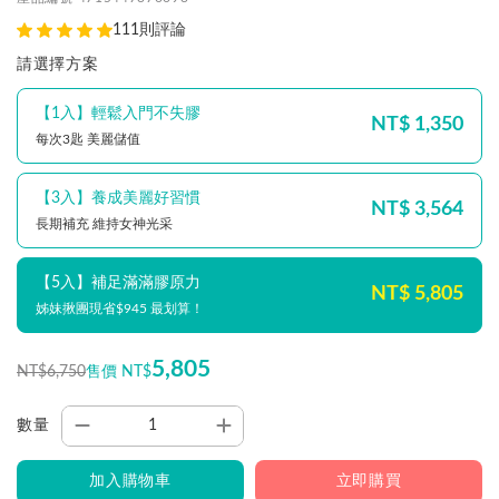
111則評論
請選擇方案
【1入】輕鬆入門不失膠
NT$ 1,350
每次3匙 美麗儲值
【3入】養成美麗好習慣
NT$ 3,564
長期補充 維持女神光采
【5入】補足滿滿膠原力
NT$ 5,805
姊妹揪團現省$945 最划算！
5,805
NT$6,750
售價 NT$
數量
加入購物車
立即購買