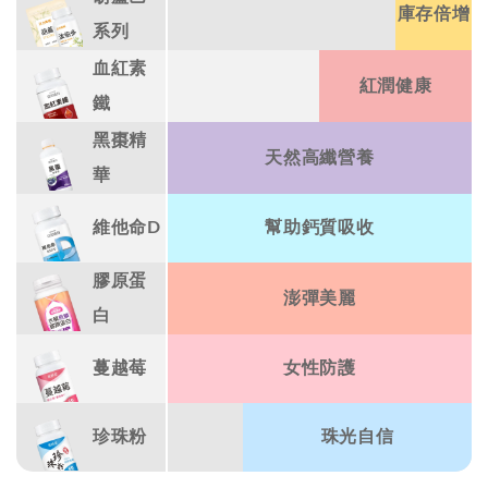
庫存倍增
系列
血紅素
紅潤健康
鐵
黑棗精
天然高纖營養
華
維他命D
幫助鈣質吸收
膠原蛋
澎彈美麗
白
蔓越莓
女性防護
珍珠粉
珠光自信