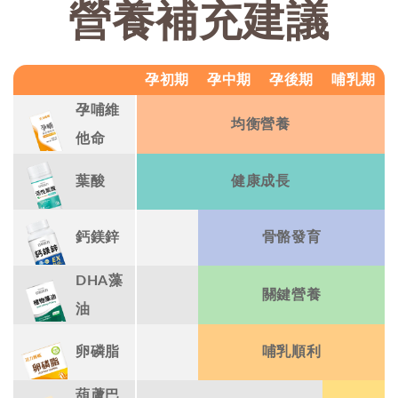
營養補充建議
孕初期
孕中期
孕後期
哺乳期
孕哺維
均衡營養
他命
葉酸
健康成長
鈣鎂鋅
骨骼發育
DHA藻
關鍵營養
油
卵磷脂
哺乳順利
葫蘆巴