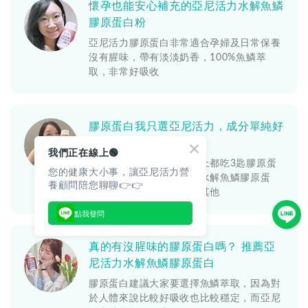
懷孕也能安心補充的亞尼活力水解魚鱗
膠原蛋白粉
亞尼活力膠原蛋白非常適合孕婦及日常保養
沒有腥味，帶有淡淡奶香，100%魚鱗萃
取，非常好吸收
膠原蛋白我只選亞尼活力，成分單純好
安心
我們正在線上🟢
懷孕三個月開始，每天早上都吃3匙膠原蛋
您的健康大小事，讓亞尼活力營
白粉的我推薦亞尼活力的水解魚鱗膠原蛋
養顧問陪您聊聊👉👉
白，成分非常單純，沒有其他
點我發問
真的有沒腥味的膠原蛋白嗎？ 推薦亞
尼活力水解魚鱗膠原蛋白
膠原蛋白建議大家要選擇魚鱗萃取，因為對
於人體來說比較好吸收也比較穩定，而亞尼