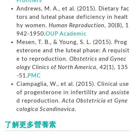
Frontiers
Andrews, M. A., et al. (2015). Dietary fac
tors and luteal phase deficiency in healt
hy women.
Human Reproduction
, 30(8), 1
942-1950.
OUP Academic
Mesen, T. B., & Young, S. L. (2015). Prog
esterone and the luteal phase: A requisit
e to reproduction.
Obstetrics and Gynec
ology Clinics of North America
, 42(1), 135
-51.
PMC
Ciampaglia, W., et al. (2015). Clinical use
of progesterone in infertility and assiste
d reproduction.
Acta Obstetricia et Gyne
cologica Scandinavica
.
了解更多營養素