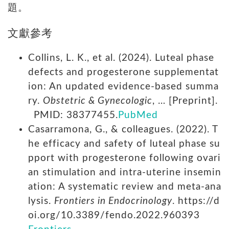
題。
文獻參考
Collins, L. K., et al. (2024). Luteal phase
defects and progesterone supplementat
ion: An updated evidence-based summa
ry.
Obstetric & Gynecologic
, … [Preprint].
PMID: 38377455.
PubMed
Casarramona, G., & colleagues. (2022). T
he efficacy and safety of luteal phase su
pport with progesterone following ovari
an stimulation and intra-uterine insemin
ation: A systematic review and meta-ana
lysis.
Frontiers in Endocrinology
. https://d
oi.org/10.3389/fendo.2022.960393