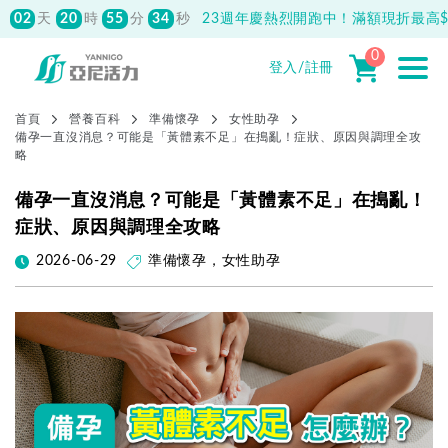
02
20
55
50
天
時
分
秒
23週年慶熱烈開跑中！滿額現折最高$1
0
先付款滿800元免運！註冊會員最高獲
150元抵用券
登入/註冊
首頁
營養百科
準備懷孕
女性助孕
備孕一直沒消息？可能是「黃體素不足」在搗亂！症狀、原因與調理全攻
略
備孕一直沒消息？可能是「黃體素不足」在搗亂！
症狀、原因與調理全攻略
2026-06-29
準備懷孕
，
女性助孕