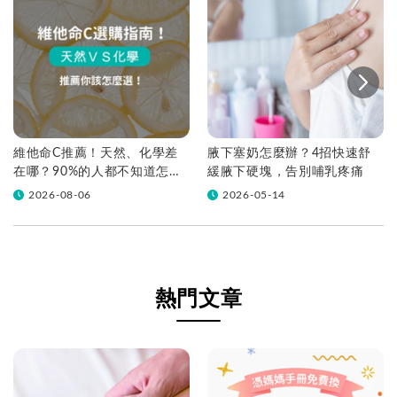
維他命C推薦！天然、化學差
腋下塞奶怎麼辦？4招快速舒
在哪？90%的人都不知道怎麼
緩腋下硬塊，告別哺乳疼痛
挑！帶你一次看
2026-08-06
2026-05-14
熱門文章