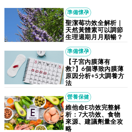
準備懷孕
聖潔莓功效全解析｜
天然黃體素可以調節
生理週期月月順暢？
準備懷孕
【子宮內膜薄有
救?】6個導致內膜薄
原因分析+5大調養方
法
營養保健
維他命E功效完整解
析：7大功效、食物
來源、建議劑量全攻
略