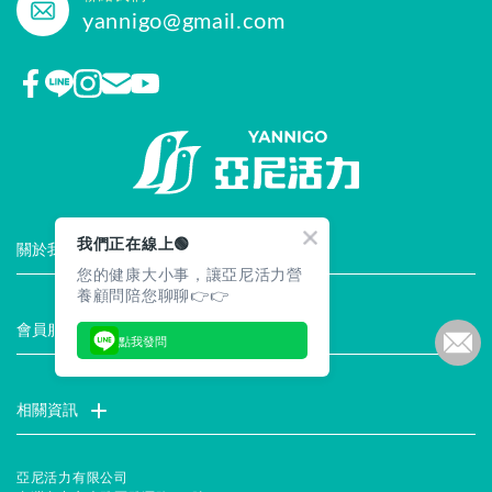
yannigo@gmail.com
我們正在線上🟢
關於我們
您的健康大小事，讓亞尼活力營
門市據點
聯絡我們
評價推薦
品牌故事
企業社會責任
養顧問陪您聊聊👉👉
會員服務
點我發問
最新消息
試用索取
註冊會員
服務說明
相關資訊
常見問題
企業徵才
合作提案
隱私權聲明
安全保證
亞尼活力有限公司