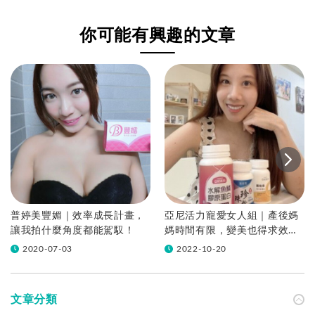
6秘訣｜孕哺推薦活
力媽媽」社團媽媽大
力媽媽卵磷脂
推！
你可能有興趣的文章
普婷美豐媚｜效率成長計畫，
亞尼活力寵愛女人組｜產後媽
讓我拍什麼角度都能駕馭！
媽時間有限，變美也得求效
率！
2020-07-03
2022-10-20
文章分類