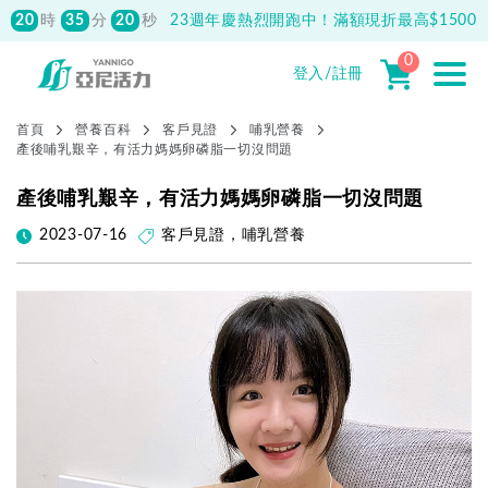
20
35
19
時
分
秒
23週年慶熱烈開跑中！滿額現折最高$1500
0
登入/註冊
首頁
營養百科
客戶見證
哺乳營養
產後哺乳艱辛，有活力媽媽卵磷脂一切沒問題
產後哺乳艱辛，有活力媽媽卵磷脂一切沒問題
2023-07-16
客戶見證
，
哺乳營養