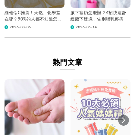
維他命C推薦！天然、化學差
腋下塞奶怎麼辦？4招快速舒
在哪？90%的人都不知道怎麼
緩腋下硬塊，告別哺乳疼痛
挑！帶你一次看
2026-08-06
2026-05-14
熱門文章