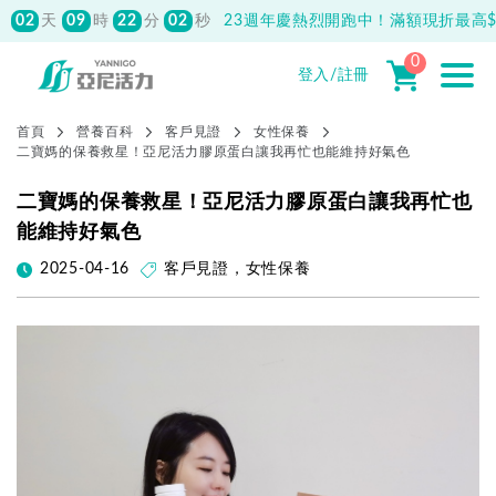
02
09
22
01
天
時
分
秒
23週年慶熱烈開跑中！滿額現折最高$1
0
登入/註冊
首頁
營養百科
客戶見證
女性保養
二寶媽的保養救星！亞尼活力膠原蛋白讓我再忙也能維持好氣色
二寶媽的保養救星！亞尼活力膠原蛋白讓我再忙也
能維持好氣色
2025-04-16
客戶見證
，
女性保養