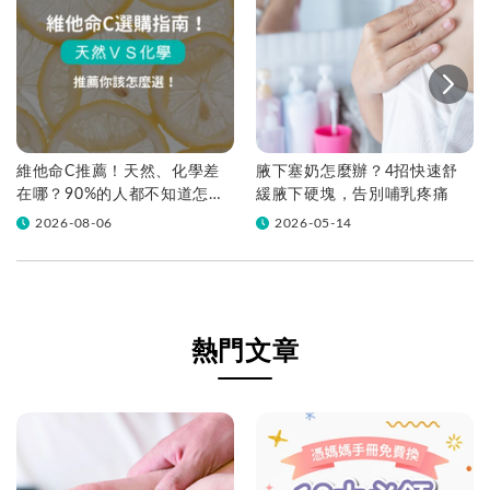
維他命C推薦！天然、化學差
腋下塞奶怎麼辦？4招快速舒
在哪？90%的人都不知道怎麼
緩腋下硬塊，告別哺乳疼痛
挑！帶你一次看
2026-08-06
2026-05-14
熱門文章