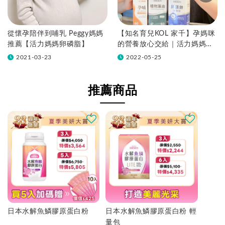
從懷孕陪伴到哺乳 Peggy媽媽
【知名育兒KOL 家千】孕媽咪
推薦【活力媽媽卵磷脂】
的營養放心交給｜活力媽媽孕
哺維他命、藻油、鈣鎂鋅
2021-03-23
2022-05-25
推薦商品
日本水解魚鱗膠原蛋白粉
日本水解魚鱗膠原蛋白粉 輕
量包