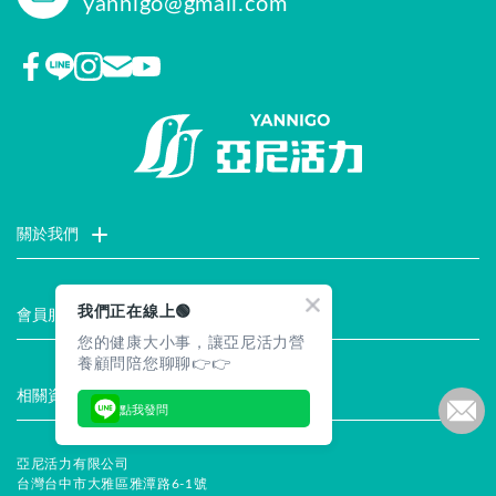
yannigo@gmail.com
關於我們
門市據點
聯絡我們
評價推薦
品牌故事
企業社會責任
我們正在線上🟢
會員服務
您的健康大小事，讓亞尼活力營
最新消息
試用索取
註冊會員
服務說明
養顧問陪您聊聊👉👉
相關資訊
點我發問
常見問題
企業徵才
合作提案
隱私權聲明
安全保證
亞尼活力有限公司
台灣台中市大雅區雅潭路6-1號