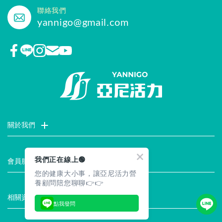
聯絡我們
yannigo@gmail.com
關於我們
門市據點
聯絡我們
評價推薦
品牌故事
企業社會責任
我們正在線上🟢
會員服務
您的健康大小事，讓亞尼活力營
最新消息
試用索取
註冊會員
服務說明
養顧問陪您聊聊👉👉
相關資訊
點我發問
常見問題
企業徵才
合作提案
隱私權聲明
安全保證