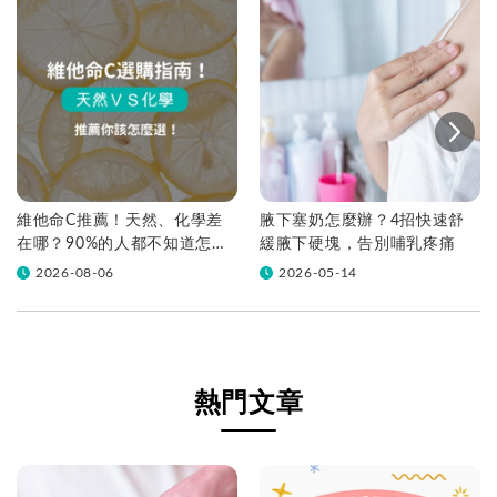
維他命C推薦！天然、化學差
腋下塞奶怎麼辦？4招快速舒
在哪？90%的人都不知道怎麼
緩腋下硬塊，告別哺乳疼痛
挑！帶你一次看
2026-08-06
2026-05-14
熱門文章