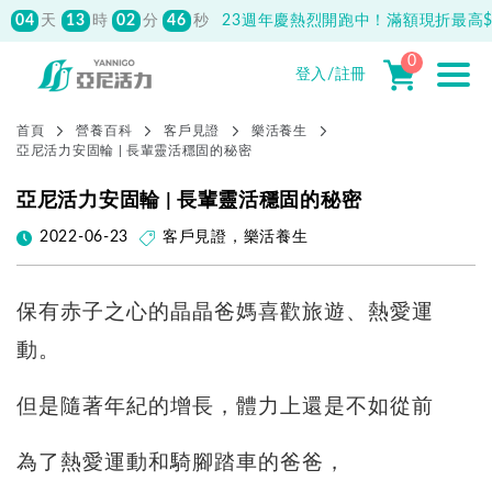
04
13
02
46
天
時
分
秒
23週年慶熱烈開跑中！滿額現折最高$1
0
登入/註冊
首頁
營養百科
客戶見證
樂活養生
亞尼活力安固輪 | 長輩靈活穩固的秘密
亞尼活力安固輪 | 長輩靈活穩固的秘密
2022-06-23
客戶見證
，
樂活養生
保有赤子之心的晶晶爸媽喜歡旅遊、熱愛運
動。
但是隨著年紀的增長，體力上還是不如從前
為了熱愛運動和騎腳踏車的爸爸，