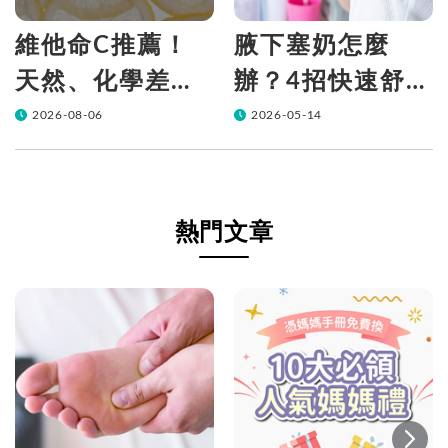
維他命C推薦！
腋下塞奶怎麼
天然、化學差在
辦？4招快速舒緩
哪？90%的人都
腋下硬塊，告別
2026-08-06
2026-05-14
不知道怎麼挑！
哺乳疼痛
帶你一次看
熱門文章