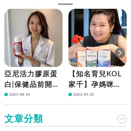
亞尼活力膠原蛋
【知名育兒KOL
白|保健品前開發
家千】孕媽咪的
營養師推薦愛自
營養放心交給｜
2023-08-14
2022-05-25
己，慎選保健品
活力媽媽孕哺維
牌的大家
他命、藻油、鈣
文章分類
鎂鋅