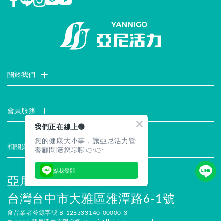
關於我們
門市據點
聯絡我們
評價推薦
品牌故事
企業社會責任
會員服務
我們正在線上🟢
最新消息
試用索取
註冊會員
服務說明
您的健康大小事，讓亞尼活力營
相關資訊
養顧問陪您聊聊👉👉
常見問題
企業徵才
合作提案
隱私權聲明
安全保證
點我發問
亞尼活力有限公司
台灣台中市大雅區雅潭路6-1號
食品業者登錄字號 B-128333140-00000-3