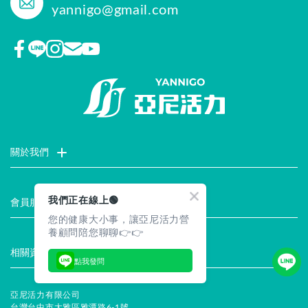
yannigo@gmail.com
關於我們
門市據點
聯絡我們
評價推薦
品牌故事
企業社會責任
我們正在線上🟢
會員服務
您的健康大小事，讓亞尼活力營
最新消息
試用索取
註冊會員
服務說明
養顧問陪您聊聊👉👉
相關資訊
點我發問
常見問題
企業徵才
合作提案
隱私權聲明
安全保證
亞尼活力有限公司
台灣台中市大雅區雅潭路6-1號