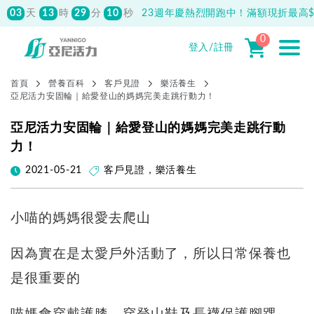
03
13
29
27
天
時
分
秒
23週年慶熱烈開跑中！滿額現折最高$1
先付款滿800元免運！註冊會員最高獲
150元抵用券
0
登入/註冊
首頁
營養百科
客戶見證
樂活養生
亞尼活力安固輪｜給愛登山的媽媽完美走跳行動力！
亞尼活力安固輪｜給愛登山的媽媽完美走跳行動
力！
2021-05-21
客戶見證
，
樂活養生
小喵的媽媽很愛去爬山
因為實在是太愛戶外活動了，所以日常保養也
是很重要的