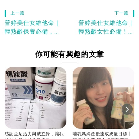
上一篇
下一篇
普婷美仕女維他命｜
普婷美仕女維他命｜
輕熟齡保養必備，照
輕熟齡女性必備！大
顧好家人就靠它！
豆異黃酮推薦
你可能有興趣的文章
感謝亞尼活力與威立鋒，讓我
哺乳媽媽產後達成奶量目標 |