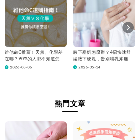
維他命C推薦！天然、化學差
腋下塞奶怎麼辦？4招快速舒
在哪？90%的人都不知道怎麼
緩腋下硬塊，告別哺乳疼痛
挑！帶你一次看
2026-08-06
2026-05-14
熱門文章