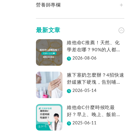
營養師專欄
最新文章
維他命C推薦！天然、化
學差在哪？90%的人都不
知道怎麼挑！帶你一次看
2026-08-06
腋下塞奶怎麼辦？4招快速
舒緩腋下硬塊，告別哺乳
疼痛
2026-05-14
維他命C什麼時候吃最
好？早上、晚上、飯前、
飯後差在哪？
2025-06-11