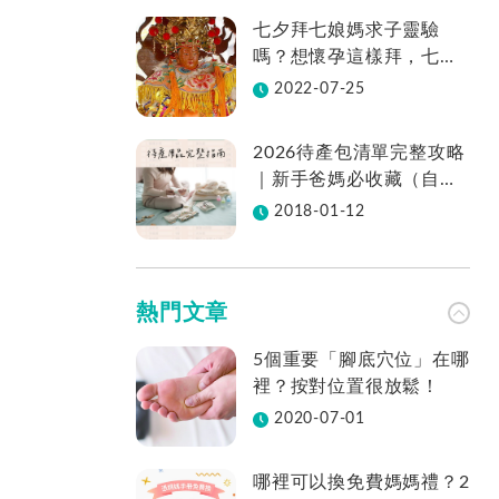
七夕拜七娘媽求子靈驗
嗎？想懷孕這樣拜，七娘
媽拜法、供品、地點一次
2022-07-25
看
2026待產包清單完整攻略
｜新手爸媽必收藏（自然
產／剖腹產適用／表格免
2018-01-12
費下載）
熱門文章
5個重要「腳底穴位」在哪
裡？按對位置很放鬆！
2020-07-01
哪裡可以換免費媽媽禮？2