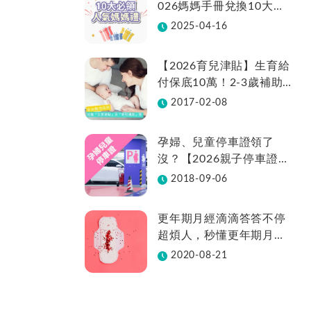
026媽媽手冊兌換10大品
牌懶人包一次看！
2025-04-16
【2026育兒津貼】生育給
付保底10萬！2-3歲補助
不中斷、全台22縣市補助
2017-02-08
金額總整理
孕婦、兒童停車證領了
沒？【2026親子停車證懶
人包】各縣市領取方法在
2018-09-06
這裡
更年期月經滴滴答答不停
超煩人，秒懂更年期月經
週期變化
2020-08-21