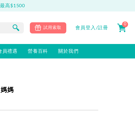
0
會員
登入/註冊
試用索取
會員禮遇
營養百科
關於我們
力媽媽