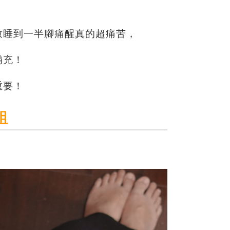
致睡到一半腳痛醒真的超痛苦，
補充！
重要！
組