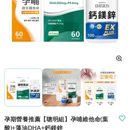
孕期營養推薦【聰明組】孕哺維他命(葉
酸)+藻油DHA+鈣鎂鋅