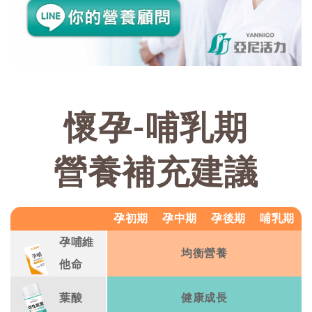
懷孕-哺乳期
營養補充建議
孕初期
孕中期
孕後期
哺乳期
孕哺維
均衡營養
他命
葉酸
健康成長