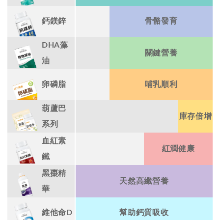
鈣鎂鋅
骨骼發育
DHA藻
關鍵營養
油
卵磷脂
哺乳順利
葫蘆巴
庫存倍增
系列
血紅素
紅潤健康
鐵
黑棗精
天然高纖營養
華
維他命D
幫助鈣質吸收