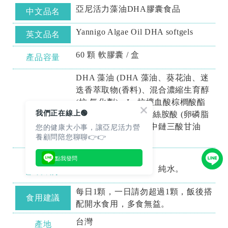
亞尼活力藻油DHA膠囊食品
中文品名
Yannigo Algae Oil DHA softgels
英文品名
60 顆 軟膠囊 / 盒
產品容量
DHA 藻油 (DHA 藻油、葵花油、迷
迭香萃取物(香料)、混合濃縮生育醇
(抗 氧化劑)、L- 抗壞血酸棕櫚酸酯
營養成分
我們正在線上🟢
(抗氧化劑))、磷脂醯絲胺酸 (卵磷脂
您的健康大小事，讓亞尼活力營
(含磷脂醯絲胺酸)、中鏈三酸甘油
養顧問陪您聊聊👉👉
酯))。
點我發問
明膠(牛來源)、甘油、純水。
膠囊成分
每日1顆，一日請勿超過1顆，飯後搭
食用建議
配開水食用，多食無益。
台灣
產地