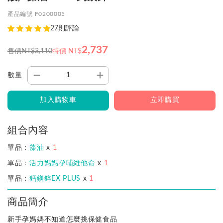
產品編號 F0200005
27則評論
2,737
售價
NT$3,110
特價 NT$
數量
加入購物車
立即購買
組合內容
單品：
藻油
x
1
單品：
活力媽媽孕哺維他命
x
1
單品：
鈣鎂鋅EX PLUS
x
1
商品簡介
新手孕媽媽不知道怎麼挑保健食品