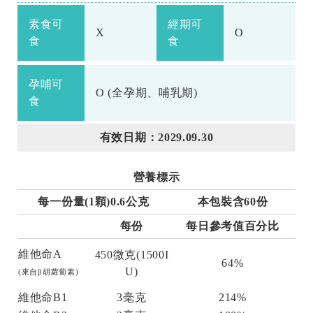
素食可
經期可
X
O
食
食
孕哺可
O (全孕期、哺乳期)
食
有效日期：2029.09.30
營養標示
每一份量(1顆)0.6公克
本包裝含60份
每份
每日參考值百分比
維他命A
450微克(1500I
64%
U)
(來自β胡蘿蔔素)
維他命B1
3毫克
214%