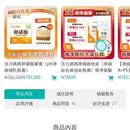
活力媽媽卵磷脂膠囊《ptt孕
活力媽媽孕哺維他命《孕婦
【孕婦
婦哺乳推薦》
綜合維他命推薦》懷孕葉酸
A+P
推薦
NT$1,200
NT$
1,200
NT$
820
NT$
1,
商品內容
成分說明
檢驗報告
試用評價
商品問答
41
好評見證
27
商品內容