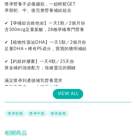
懷孕營養不必傷腦筋，一組輕鬆GET
孕期初、中、後完整營養補給組合
✔【孕哺綜合維他命】一天1顆／2個月份
含500mcg足量葉酸，28種孕哺專門營養
✔【植物性藻油DHA】一天1顆／2個月份
足量DHA＋稀有PS成分，寶寶的聰明補給
✔【鈣鎂鋅膠囊】一天4顆／25天份
黃金補鈣強效配方，強健靈活的關鍵
滿足懷孕到產後哺乳營養需求
養胎不養肉，一人吃兩人補
VIEW ALL
懷孕初期
懷孕中期
懷孕後期
相關商品