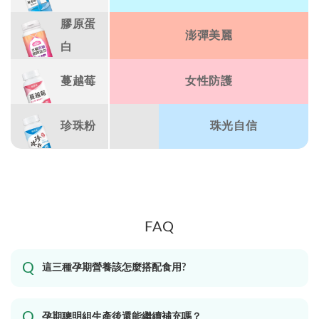
膠原蛋
澎彈美麗
白
蔓越莓
女性防護
珍珠粉
珠光自信
FAQ
這三種孕期營養該怎麼搭配食用?
孕期聰明組生產後還能繼續補充嗎？