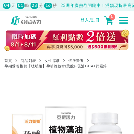
04
01
28
33
天
時
分
秒
23週年慶熱烈開跑中！滿額現折最高$1
先付款滿800元免運！註冊會員最高獲
150元抵用券
0
登入/註冊
首頁
商品列表
女性需求
懷孕營養
孕期營養推薦【聰明組】孕哺維他命(葉酸)+藻油DHA+鈣鎂鋅