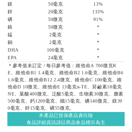
鎂
50毫克
13%
鋅
20毫克
133%
硒
50微克
91%
鉻
50微克
*
錳
2毫克
*
銅
2毫克
*
DHA
100毫克
*
EPA
24毫克
*
＊參考值未訂定 / 每日參考值：維他命A 700微克R
E、維他命B1 1.4毫克、維他命B2 1.6毫克、維他命B6
1.6毫克、維他命B12 2.4微克、維他命C 100毫克、維
他命D 10微克、維他命E 13毫克α-TE、菸鹼素18毫克
NE、葉酸400微克、泛酸5毫克、生物素30微克、膽素
500毫克、鈣1200毫克、鐵15毫克、碘140微克、鎂39
0毫克、鋅15毫克、硒55微克。
本產品已投保產品責任險
食品詳細資訊請以商品食品標示為主