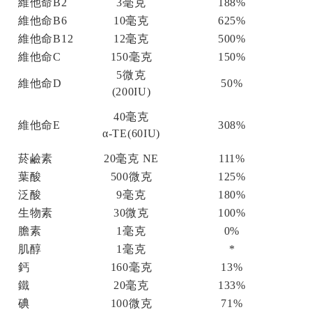
維他命B2
3毫克
188%
維他命B6
10毫克
625%
維他命B12
12毫克
500%
維他命C
150毫克
150%
5微克
維他命D
50%
(200IU)
40毫克
維他命E
308%
α-TE(60IU)
菸鹼素
20毫克 NE
111%
葉酸
500微克
125%
泛酸
9毫克
180%
生物素
30微克
100%
膽素
1毫克
0%
肌醇
1毫克
*
鈣
160毫克
13%
鐵
20毫克
133%
碘
100微克
71%