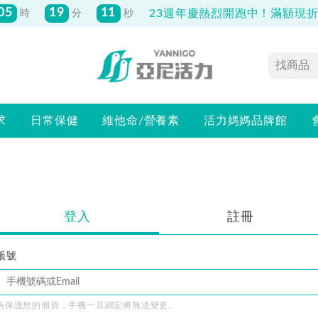
05
19
11
23週年慶熱烈開跑中！滿額現折最
時
分
秒
求
日常保健
維他命/營養素
活力媽媽品牌館
登入
註冊
帳號
為保護您的個資，手機一旦綁定將無法變更。