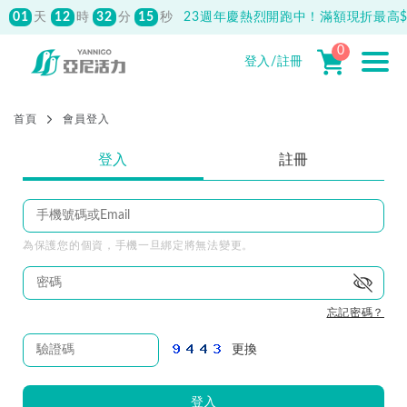
01
12
32
32
天
時
分
秒
23週年慶熱烈開跑中！滿額現折最高$1
0
先付款滿800元免運！註冊會員最高獲
150元抵用券
登入/註冊
首頁
會員登入
登入
註冊
為保護您的個資，手機一旦綁定將無法變更。
忘記密碼？
更換
登入