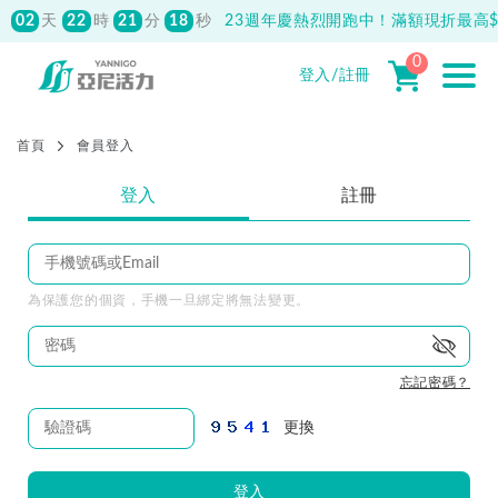
02
22
21
17
天
時
分
秒
23週年慶熱烈開跑中！滿額現折最高$1
0
登入/註冊
首頁
會員登入
登入
註冊
為保護您的個資，手機一旦綁定將無法變更。
忘記密碼？
更換
登入