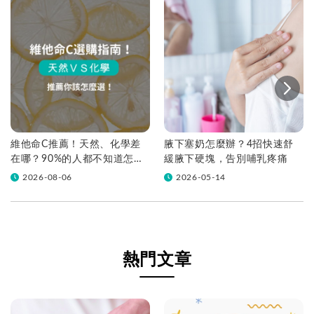
維他命C推薦！天然、化學差
腋下塞奶怎麼辦？4招快速舒
在哪？90%的人都不知道怎麼
緩腋下硬塊，告別哺乳疼痛
挑！帶你一次看
2026-08-06
2026-05-14
熱門文章