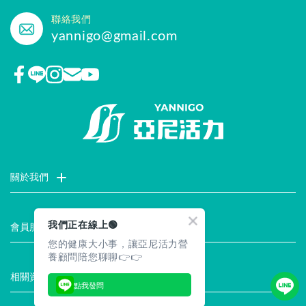
聯絡我們
yannigo@gmail.com
關於我們
門市據點
聯絡我們
評價推薦
品牌故事
企業社會責任
我們正在線上🟢
會員服務
您的健康大小事，讓亞尼活力營
最新消息
試用索取
註冊會員
服務說明
養顧問陪您聊聊👉👉
相關資訊
點我發問
常見問題
企業徵才
合作提案
隱私權聲明
安全保證