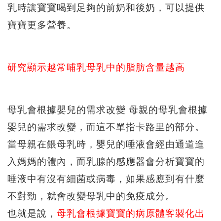
乳時讓寶寶喝到足夠的前奶和後奶，可以提供
寶寶更多營養。
研究顯示越常哺乳母乳中的脂肪含量越高
母乳會根據嬰兒的需求改變 母親的母乳會根據
嬰兒的需求改變，而這不單指卡路里的部分。
當母親在餵母乳時，嬰兒的唾液會經由通道進
入媽媽的體內，而乳腺的感應器會分析寶寶的
唾液中有沒有細菌或病毒，如果感應到有什麼
不對勁，就會改變母乳中的免疫成分。
也就是說，
母乳會根據寶寶的病原體客製化出