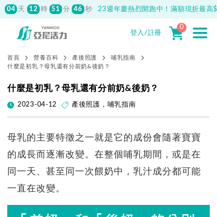
04
12
51
45
天
時
分
秒
23週年慶熱烈開跑中！滿額現折最高$1
0
登入/註冊
首頁
營養百科
產後照護
哺乳指南
什麼是初乳？母乳還有分前奶&後奶？
什麼是初乳？母乳還有分前奶&後奶？
2023-04-12
產後照護
，
哺乳指南
母乳的主要特徵之一就是它的成份會隨著寶寶
的成長而逐漸改變。在整個哺乳期間，或是在
同一天、甚至同一次餵奶中，乳汁成分都可能
一直在改變。