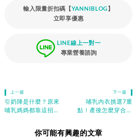
輸入限量折扣碼【
YANNIBLOG
】
立即享優惠
LINE線上一對一
專業營養諮詢
上一篇
下一篇
引奶陣是什麼？原來
哺乳內衣挑選7重
哺乳媽媽都靠這招高
點！產後怎麼穿合適
效擠母奶
的內衣？
你可能有興趣的文章