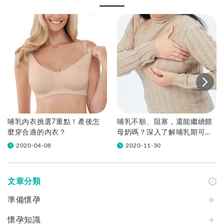
哺乳內衣挑選7重點！產後怎
哺乳不順、阻塞，還能繼續餵
麼穿合適的內衣？
母奶嗎？深入了解哺乳期可能
遇到的狀況及解決方法
2020-04-08
2020-11-30
文章分類
準備懷孕
懷孕知識