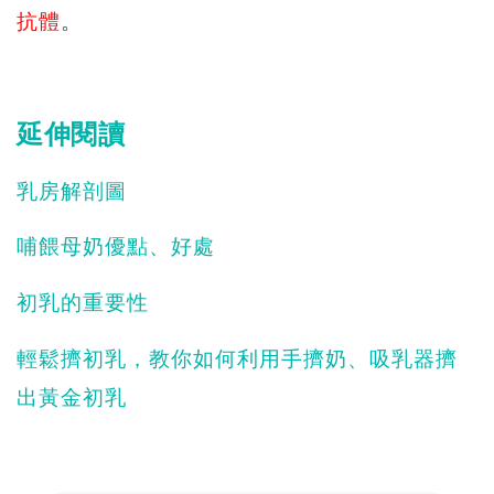
抗體
。
延伸閱讀
乳
房解剖圖
哺餵母奶優點、好處
初乳的重要性
輕鬆擠初乳，教你如何利用手擠奶、吸乳器擠
出黃金初乳