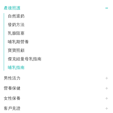
產後照護
自然退奶
發奶方法
乳腺阻塞
哺乳期營養
寶寶照顧
傑克紐曼母乳指南
哺乳指南
男性活力
營養保健
女性保養
客戶見證