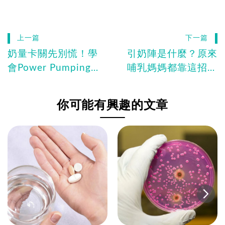
上一篇
下一篇
奶量卡關先別慌！學
引奶陣是什麼？原來
會Power Pumping哺
哺乳媽媽都靠這招高
乳不敗守則
效擠母奶
你可能有興趣的文章