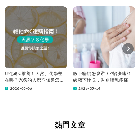
維他命C推薦！天然、化學差
腋下塞奶怎麼辦？4招快速舒
在哪？90%的人都不知道怎麼
緩腋下硬塊，告別哺乳疼痛
挑！帶你一次看
2026-08-06
2026-05-14
熱門文章