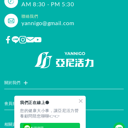
AM 8:30 - PM 5:30
聯絡我們
yannigo@gmail.com
關於我們
門市據點
聯絡我們
評價推薦
品牌故事
企業社會責任
我們正在線上🟢
會員服務
您的健康大小事，讓亞尼活力營
最新消息
試用索取
註冊會員
服務說明
養顧問陪您聊聊👉👉
相關資訊
點我發問