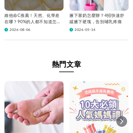
維他命C推薦！天然、化學差
腋下塞奶怎麼辦？4招快速舒
在哪？90%的人都不知道怎麼
緩腋下硬塊，告別哺乳疼痛
挑！帶你一次看
2026-08-06
2026-05-14
熱門文章