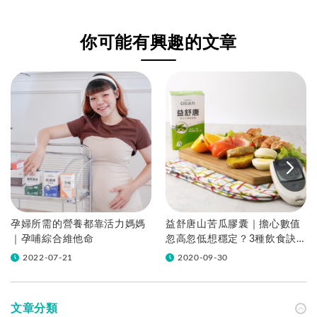
生菌也很重要，照顧
次吃的時候好驚豔！
女性健康首選！
你可能有興趣的文章
孕婦所需的營養都靠活力媽媽
益舒唐山苦瓜膠囊｜擔心數值
｜孕哺綜合維他命
忽高忽低想穩定？3種飲食訣
竅輕鬆控管！
2022-07-21
2020-09-30
文章分類