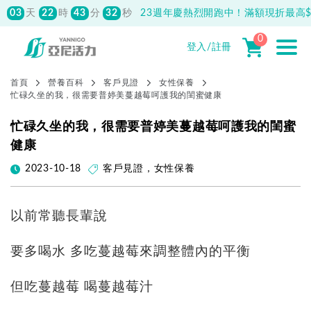
03
22
43
30
天
時
分
秒
23週年慶熱烈開跑中！滿額現折最高$1
0
登入/註冊
首頁
營養百科
客戶見證
女性保養
忙碌久坐的我，很需要普婷美蔓越莓呵護我的閨蜜健康
忙碌久坐的我，很需要普婷美蔓越莓呵護我的閨蜜
健康
2023-10-18
客戶見證
，
女性保養
以前常聽長輩說
要多喝水 多吃蔓越莓來調整體內的平衡
但吃蔓越莓 喝蔓越莓汁