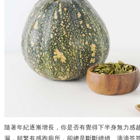
隨著年紀逐漸增長，你是否有覺得下半身無力感
漏，頻繁有感跑廁所，卻總是斷斷續續、滴滴答