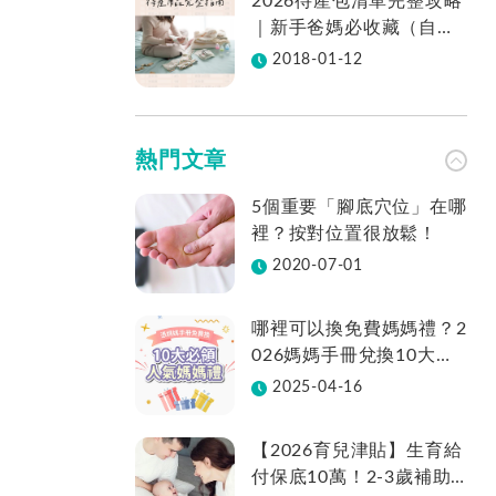
2026待產包清單完整攻略
｜新手爸媽必收藏（自然
產／剖腹產適用／表格免
2018-01-12
費下載）
熱門文章
5個重要「腳底穴位」在哪
裡？按對位置很放鬆！
2020-07-01
哪裡可以換免費媽媽禮？2
026媽媽手冊兌換10大品
牌懶人包一次看！
2025-04-16
【2026育兒津貼】生育給
付保底10萬！2-3歲補助