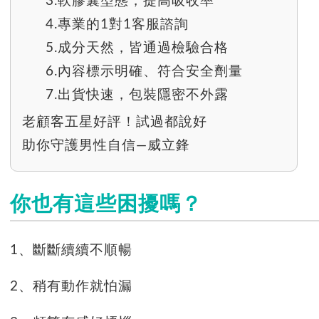
3.軟膠囊型態，提高吸收率
4.專業的1對1客服諮詢
5.成分天然，皆通過檢驗合格
6.內容標示明確、符合安全劑量
7.出貨快速，包裝隱密不外露
老顧客五星好評！試過都說好
助你守護男性自信—威立鋒
你也有這些困擾嗎？
1、斷斷續續不順暢
2、稍有動作就怕漏