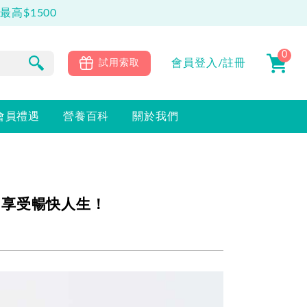
高$1500
0
會員
登入/註冊
試用索取
會員禮遇
營養百科
關於我們
，享受暢快人生！