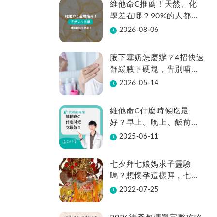
維他命C推薦！天然、化
學差在哪？90%的人都不
知道怎麼挑！帶你一次看
2026-08-06
腋下塞奶怎麼辦？4招快速
舒緩腋下硬塊，告別哺乳
疼痛
2026-05-14
維他命C什麼時候吃最
好？早上、晚上、飯前、
飯後差在哪？
2025-06-11
七夕拜七娘媽求子靈驗
嗎？想懷孕這樣拜，七娘
媽拜法、供品、地點一次
2022-07-25
看