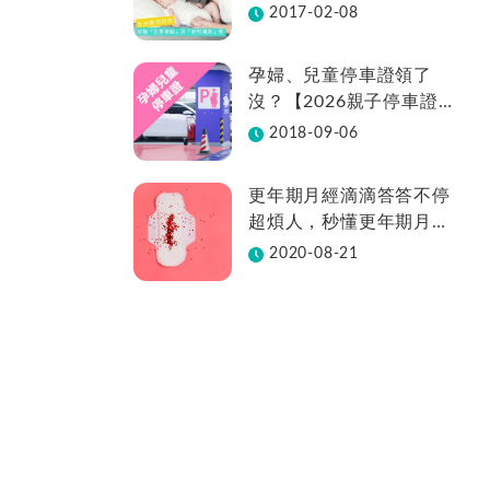
不中斷、全台22縣市補助
2017-02-08
金額總整理
孕婦、兒童停車證領了
沒？【2026親子停車證懶
人包】各縣市領取方法在
2018-09-06
這裡
更年期月經滴滴答答不停
超煩人，秒懂更年期月經
週期變化
2020-08-21