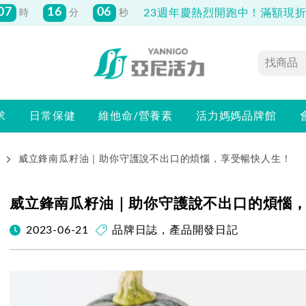
07
16
05
23週年慶熱烈開跑中！滿額現折最
時
分
秒
求
日常保健
維他命/營養素
活力媽媽品牌館
威立鋒南瓜籽油｜助你守護說不出口的煩惱，享受暢快人生！
威立鋒南瓜籽油｜助你守護說不出口的煩惱
2023-06-21
品牌日誌
，
產品開發日記