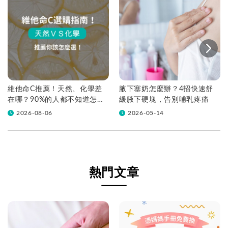
維他命C推薦！天然、化學差
腋下塞奶怎麼辦？4招快速舒
在哪？90%的人都不知道怎麼
緩腋下硬塊，告別哺乳疼痛
挑！帶你一次看
2026-08-06
2026-05-14
熱門文章