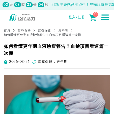
02
08
33
21
天
時
分
秒
23週年慶熱烈開跑中！滿額現折最高$1
先付款滿800元免運！註冊會員最高獲
150元抵用券
0
登入/註冊
首頁
營養百科
營養保健
更年期
如何看懂更年期血液檢查報告？血檢項目看這篇一次懂
如何看懂更年期血液檢查報告？血檢項目看這篇一
次懂
2025-03-26
營養保健
，
更年期