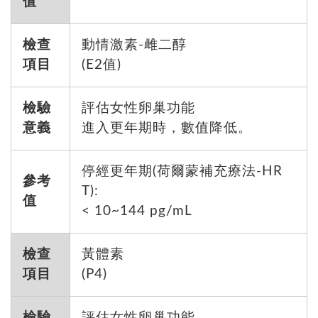
值
檢查
動情激素-雌二醇
項目
(E2值)
檢驗
評估女性卵巢功能
意義
進入更年期時，數值降低。
停經更年期(荷爾蒙補充療法-HR
參考
T):
值
< 10~144 pg/mL
檢查
黃體素
項目
(P4)
檢驗
評估女性卵巢功能