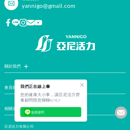
yannigo@gmail.com
關於我們
門市據點
聯絡我們
評價推薦
品牌故事
企業社會責任
我們正在線上🟢
會員服務
您的健康大小事，讓亞尼活力營
最新消息
試用索取
註冊會員
服務說明
養顧問陪您聊聊👉👉
相關資訊
點我發問
常見問題
企業徵才
合作提案
隱私權聲明
安全保證
亞尼活力有限公司