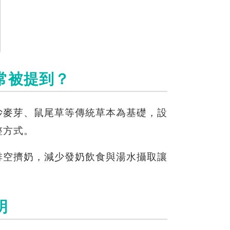
常被提到？
炒麥芽、鼠尾草等傳統草本為基礎，設
整方式。
排空擠奶，減少發奶飲食與湯水攝取讓
明