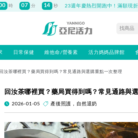
先付款滿800元免運！註冊會員最高獲
150元抵用券
求
日常保健
維他命/營養素
活力媽媽品牌館
回汝茶哪裡買？藥局買得到嗎？常見通路與選購重點一次整理
回汝茶哪裡買？藥局買得到嗎？常見通路與
2026-01-05
產後照護
，
自然退奶