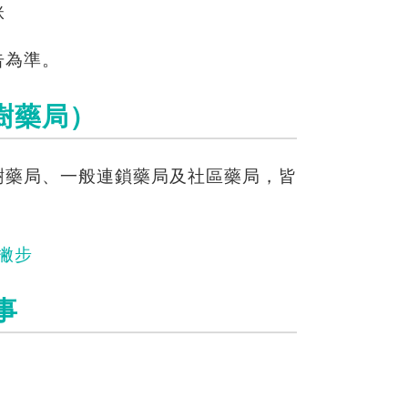
咪
告為準。
樹藥局）
樹藥局、一般連鎖藥局及社區藥局，皆
撇步
事