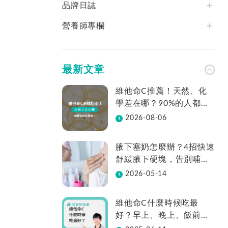
品牌日誌
營養師專欄
最新文章
維他命C推薦！天然、化
學差在哪？90%的人都不
知道怎麼挑！帶你一次看
2026-08-06
腋下塞奶怎麼辦？4招快速
舒緩腋下硬塊，告別哺乳
疼痛
2026-05-14
維他命C什麼時候吃最
好？早上、晚上、飯前、
飯後差在哪？