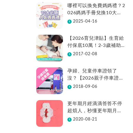
哪裡可以換免費媽媽禮？2
026媽媽手冊兌換10大品
牌懶人包一次看！
2025-04-16
【2026育兒津貼】生育給
付保底10萬！2-3歲補助
不中斷、全台22縣市補助
2017-02-08
金額總整理
孕婦、兒童停車證領了
沒？【2026親子停車證懶
人包】各縣市領取方法在
2018-09-06
這裡
更年期月經滴滴答答不停
超煩人，秒懂更年期月經
週期變化
2020-08-21