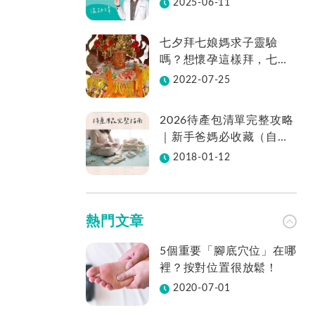
2025-06-11
七夕拜七娘媽求子靈驗
嗎？想懷孕這樣拜，七娘
媽拜法、供品、地點一次
2022-07-25
看
2026待產包清單完整攻略
｜新手爸媽必收藏（自然
產／剖腹產適用／表格免
2018-01-12
費下載）
熱門文章
5個重要「腳底穴位」在哪
裡？按對位置很放鬆！
2020-07-01