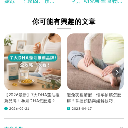
娠紋」？原因、預防
乳、幼兒哪些食物需
方法及孕肚保養推薦
忌口！
懶人包！
你可能有興趣的文章
【2026最新】7大DHA藻油推
避免夜裡驚醒！懷孕抽筋怎麼
薦品牌！孕婦DHA怎麼選？全
辦？掌握預防與緩解技巧、飲
攻略一次看！
食過好孕
2026-05-21
2023-04-17