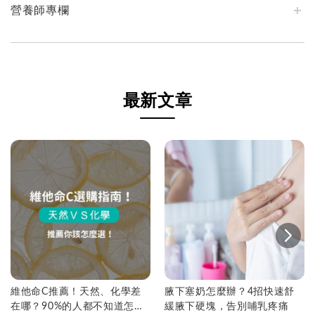
營養師專欄
最新文章
維他命C推薦！天然、化學差
腋下塞奶怎麼辦？4招快速舒
在哪？90%的人都不知道怎麼
緩腋下硬塊，告別哺乳疼痛