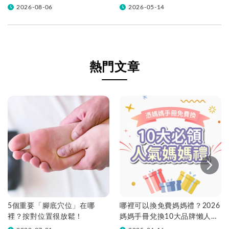
挑！帶你一次看
2026-08-06
2026-05-14
熱門文章
5個重要「腳底穴位」在哪
哪裡可以換免費媽媽禮？2026
裡？按對位置很放鬆！
媽媽手冊兌換10大品牌懶人包
一次看！