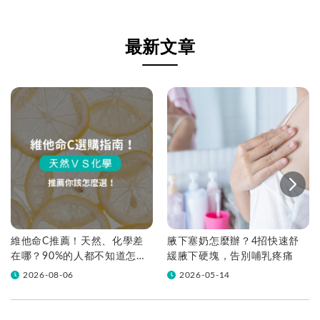
最新文章
維他命C推薦！天然、化學差
腋下塞奶怎麼辦？4招快速舒
在哪？90%的人都不知道怎麼
緩腋下硬塊，告別哺乳疼痛
挑！帶你一次看
2026-08-06
2026-05-14