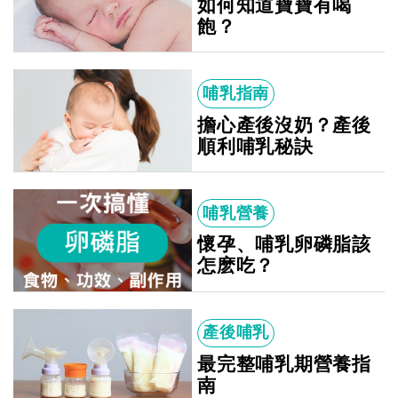
如何知道寶寶有喝
飽？
哺乳指南
擔心產後沒奶？產後
順利哺乳秘訣
哺乳營養
懷孕、哺乳卵磷脂該
怎麽吃？
產後哺乳
最完整哺乳期營養指
南