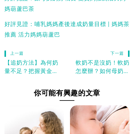
媽葫蘆巴茶
好評見證：哺乳媽媽產後達成奶量目標 | 媽媽茶
推薦 活力媽媽葫蘆巴
上一篇
下一篇
【追奶方法】為何奶
軟奶不是沒奶！軟奶
量不足？把握黃金追
怎麼辦？如何母奶供
奶期！發奶密技一次
需平衡？
看
你可能有興趣的文章