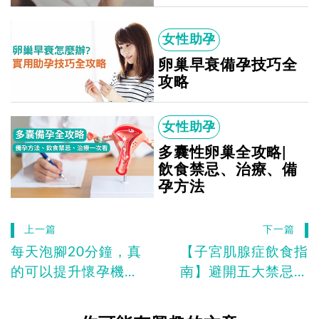
女性助孕
卵巢早衰備孕技巧全
攻略
女性助孕
多囊性卵巢全攻略|
飲食禁忌、治療、備
孕方法
上一篇
下一篇
每天泡腳20分鐘，真
【子宮肌腺症飲食指
的可以提升懷孕機
南】避開五大禁忌食
率！準備懷孕的你一
物、多吃六種食物幫
定要知道
助備孕