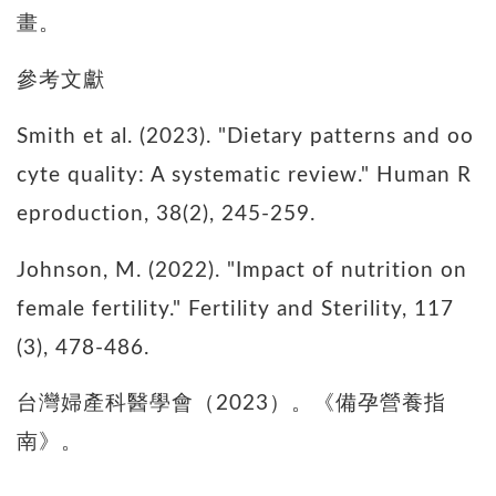
畫。
參考文獻
Smith et al. (2023). "Dietary patterns and oo
cyte quality: A systematic review." Human R
eproduction, 38(2), 245-259.
Johnson, M. (2022). "Impact of nutrition on
female fertility." Fertility and Sterility, 117
(3), 478-486.
台灣婦產科醫學會（2023）。《備孕營養指
南》。