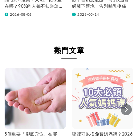
維他命C推薦！天然、化學差
腋下塞奶怎麼辦？4招快速舒
在哪？90%的人都不知道怎麼
緩腋下硬塊，告別哺乳疼痛
挑！帶你一次看
2026-08-06
2026-05-14
熱門文章
5個重要「腳底穴位」在哪
哪裡可以換免費媽媽禮？2026