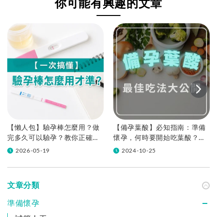
你可能有興趣的文章
【懶人包】驗孕棒怎麼用？做
【備孕葉酸】必知指南：準備
完多久可以驗孕？教你正確判
懷孕，何時要開始吃葉酸？快
讀&注意事項！
速了解劑量吃法、挑選重點
2026-05-19
2024-10-25
文章分類
準備懷孕