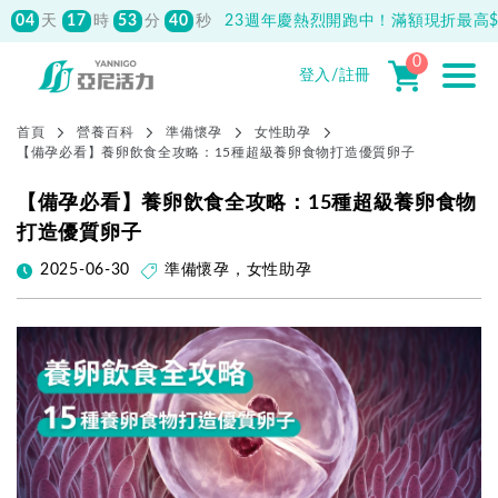
04
17
53
39
天
時
分
秒
23週年慶熱烈開跑中！滿額現折最高$1
0
登入/註冊
首頁
營養百科
準備懷孕
女性助孕
【備孕必看】養卵飲食全攻略：15種超級養卵食物打造優質卵子
【備孕必看】養卵飲食全攻略：15種超級養卵食物
打造優質卵子
2025-06-30
準備懷孕
，
女性助孕