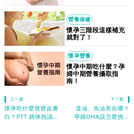
營養保健
懷孕三階段這樣補充
就對了！
懷孕營養
懷孕中期吃什麼？孕
婦中期營養攝取指
南！
上一篇
下一篇
懷孕吃什麼寶寶皮膚
藻油、魚油差在哪？
白？PTT 媽咪熱議：
孕婦DHA該怎麼挑？
珍珠粉、豆漿真的有
懷孕媽咪建議攝取量
用嗎？
一次了解