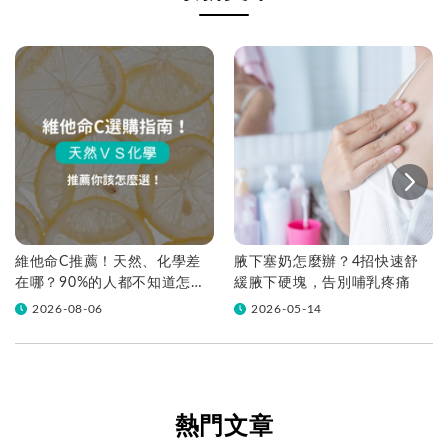
維他命C推薦！天然、化學差
腋下塞奶怎麼辦？4招快速舒
在哪？90%的人都不知道怎麼
緩腋下硬塊，告別哺乳疼痛
挑！帶你一次看
2026-08-06
2026-05-14
熱門文章