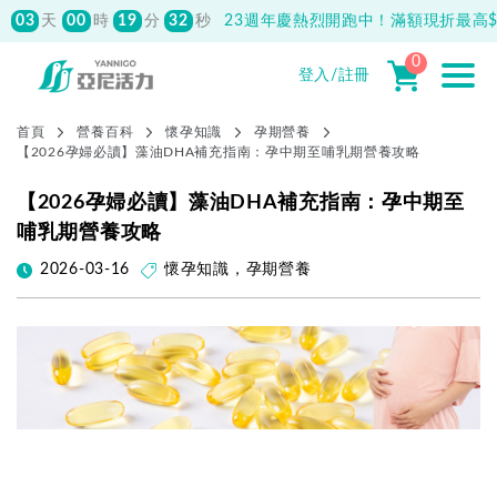
03
00
19
31
天
時
分
秒
23週年慶熱烈開跑中！滿額現折最高$1
0
登入/註冊
首頁
營養百科
懷孕知識
孕期營養
【2026孕婦必讀】藻油DHA補充指南：孕中期至哺乳期營養攻略
【2026孕婦必讀】藻油DHA補充指南：孕中期至
哺乳期營養攻略
2026-03-16
懷孕知識
，
孕期營養