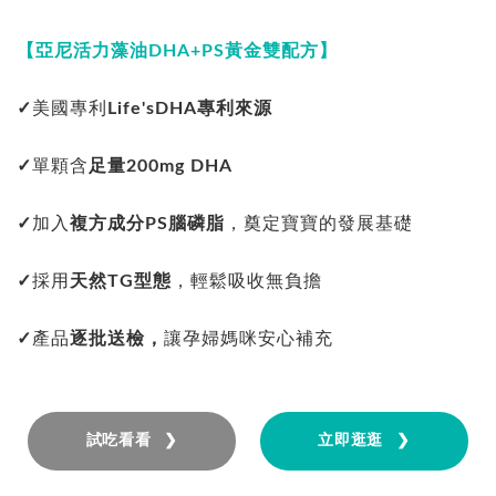
【亞尼活力藻油DHA+PS黃金雙配方】
✓
美國專利
Life'sDHA專利來源
✓
單顆含
足量200mg DHA
✓
加入
複方成分PS腦磷脂
，奠定寶寶的發展基礎
✓
採用
天然TG型態
，輕鬆吸收無負擔
✓
產品
逐批送檢，
讓孕婦媽咪安心補充
試吃看看 ❯
立即逛逛 ❯