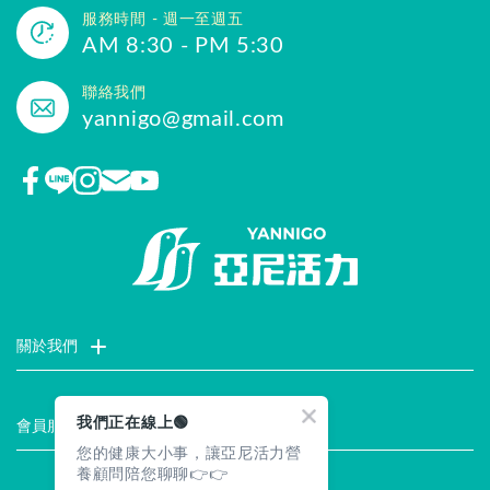
服務時間 - 週一至週五
AM 8:30 - PM 5:30
聯絡我們
yannigo@gmail.com
關於我們
門市據點
聯絡我們
評價推薦
品牌故事
企業社會責任
我們正在線上🟢
會員服務
您的健康大小事，讓亞尼活力營
最新消息
試用索取
註冊會員
服務說明
養顧問陪您聊聊👉👉