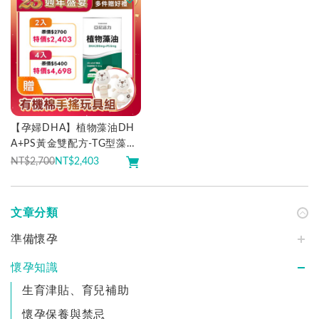
【孕婦DHA】植物藻油DH
A+PS黃金雙配方-TG型藻油
推薦
NT$2,700
NT$
2,403
文章分類
準備懷孕
懷孕知識
生育津貼、育兒補助
懷孕保養與禁忌