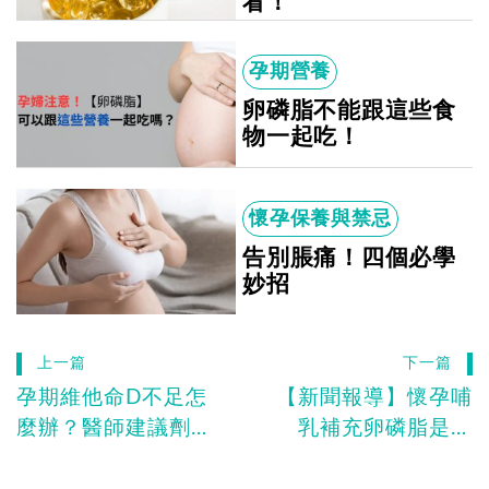
看！
孕期營養
卵磷脂不能跟這些食
物一起吃！
懷孕保養與禁忌
告別脹痛！四個必學
妙招
上一篇
下一篇
孕期維他命D不足怎
【新聞報導】懷孕哺
麼辦？醫師建議劑量
乳補充卵磷脂是噱
＋7款孕婦維他命D推
頭？婦產科醫師揭密