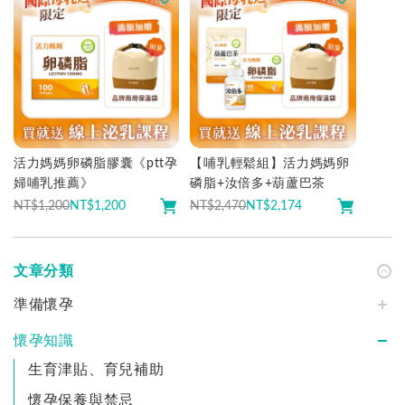
活力媽媽卵磷脂膠囊《ptt孕
【哺乳輕鬆組】活力媽媽卵
婦哺乳推薦》
磷脂+汝倍多+葫蘆巴茶
NT$1,200
NT$
1,200
NT$2,470
NT$
2,174
文章分類
準備懷孕
懷孕知識
生育津貼、育兒補助
懷孕保養與禁忌