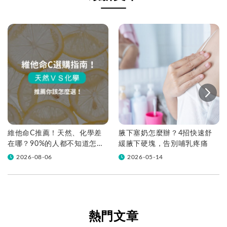
維他命C推薦！天然、化學差
腋下塞奶怎麼辦？4招快速舒
在哪？90%的人都不知道怎麼
緩腋下硬塊，告別哺乳疼痛
挑！帶你一次看
2026-08-06
2026-05-14
熱門文章