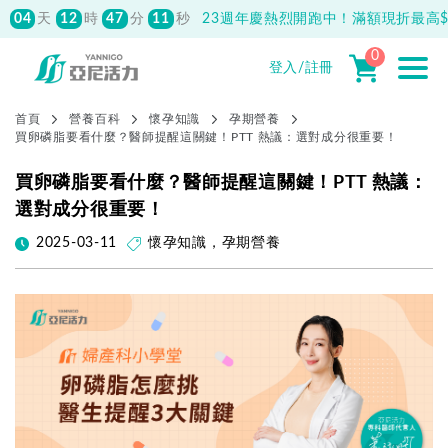
04
12
47
10
天
時
分
秒
23週年慶熱烈開跑中！滿額現折最高$1
0
登入/註冊
首頁
營養百科
懷孕知識
孕期營養
買卵磷脂要看什麼？醫師提醒這關鍵！PTT 熱議：選對成分很重要！
買卵磷脂要看什麼？醫師提醒這關鍵！PTT 熱議：
選對成分很重要！
2025-03-11
懷孕知識
，
孕期營養