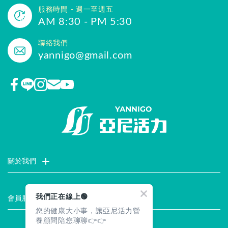
服務時間 - 週一至週五
AM 8:30 - PM 5:30
聯絡我們
yannigo@gmail.com
關於我們
門市據點
聯絡我們
評價推薦
品牌故事
企業社會責任
我們正在線上🟢
會員服務
您的健康大小事，讓亞尼活力營
最新消息
試用索取
註冊會員
服務說明
養顧問陪您聊聊👉👉