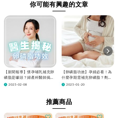
薦評比
卵磷脂功效
你可能有興趣的文章
【新聞報導】懷孕哺乳補充卵
【卵磷脂功效】孕婦必看！為
磷脂是噱頭？婦產科醫師揭密
什麼孕期需補充卵磷脂？劑
卵磷脂功效
量、禁忌與迷思一次解答！
2025-02-08
2025-01-20
推薦商品