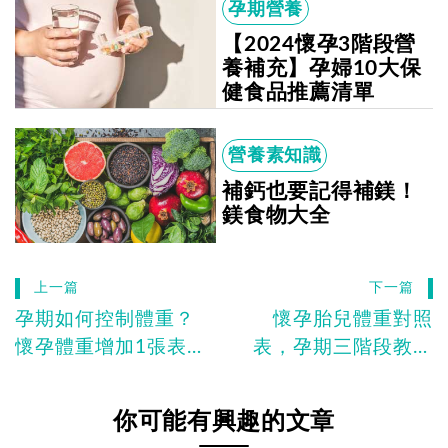
孕期營養
【2024懷孕3階段營
養補充】孕婦10大保
健食品推薦清單
營養素知識
補鈣也要記得補鎂！
鎂食物大全
上一篇
下一篇
孕期如何控制體重？
懷孕胎兒體重對照
懷孕體重增加1張表
表，孕期三階段教妳
告訴你如何計算！
如何有效增加胎兒體
重！
你可能有興趣的文章