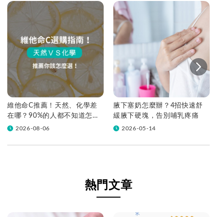
維他命C推薦！天然、化學差
腋下塞奶怎麼辦？4招快速舒
在哪？90%的人都不知道怎麼
緩腋下硬塊，告別哺乳疼痛
挑！帶你一次看
2026-08-06
2026-05-14
熱門文章