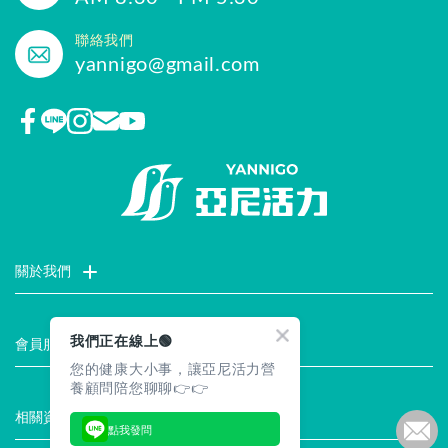
聯絡我們
yannigo@gmail.com
關於我們
門市據點
聯絡我們
評價推薦
品牌故事
企業社會責任
我們正在線上🟢
會員服務
您的健康大小事，讓亞尼活力營
最新消息
試用索取
註冊會員
服務說明
養顧問陪您聊聊👉👉
相關資訊
點我發問