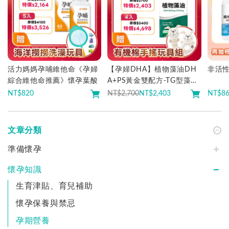
活力媽媽孕哺維他命《孕婦
【孕婦DHA】植物藻油DH
非活性
綜合維他命推薦》懷孕葉酸
A+PS黃金雙配方-TG型藻油
推薦
NT$
820
NT$2,700
NT$
2,403
NT$
8
文章分類
準備懷孕
懷孕知識
生育津貼、育兒補助
懷孕保養與禁忌
孕期營養