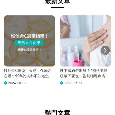
最新文章
維他命C推薦！天然、化學差
腋下塞奶怎麼辦？4招快速舒
在哪？90%的人都不知道怎麼
緩腋下硬塊，告別哺乳疼痛
挑！帶你一次看
2026-08-06
2026-05-14
熱門文章