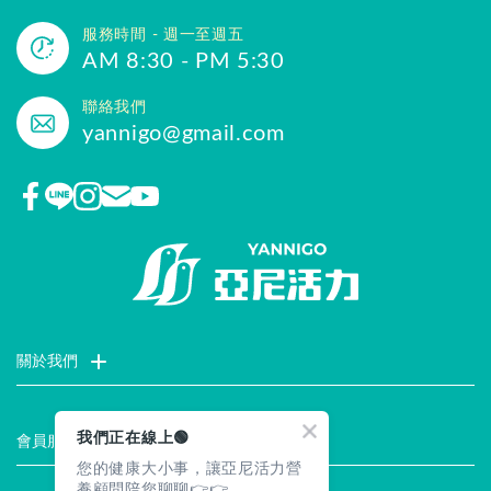
服務時間 - 週一至週五
AM 8:30 - PM 5:30
聯絡我們
yannigo@gmail.com
關於我們
門市據點
聯絡我們
評價推薦
品牌故事
企業社會責任
我們正在線上🟢
會員服務
您的健康大小事，讓亞尼活力營
最新消息
試用索取
註冊會員
服務說明
養顧問陪您聊聊👉👉