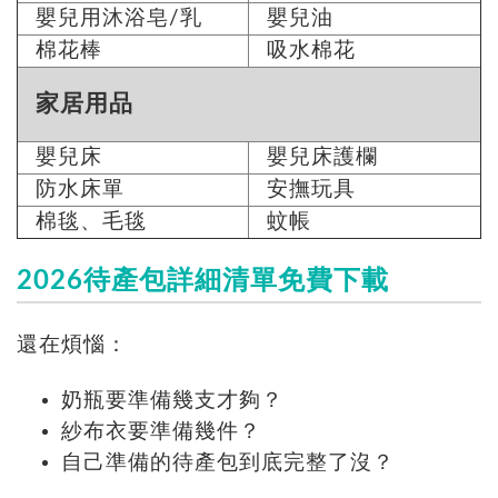
嬰兒用沐浴皂/乳
嬰兒油
棉花棒
吸水棉花
家居用品
嬰兒床
嬰兒床護欄
防水床單
安撫玩具
棉毯、毛毯
蚊帳
2026待產包詳細清單免費下載
還在煩惱：
奶瓶要準備幾支才夠？
紗布衣要準備幾件？
自己準備的待產包到底完整了沒？