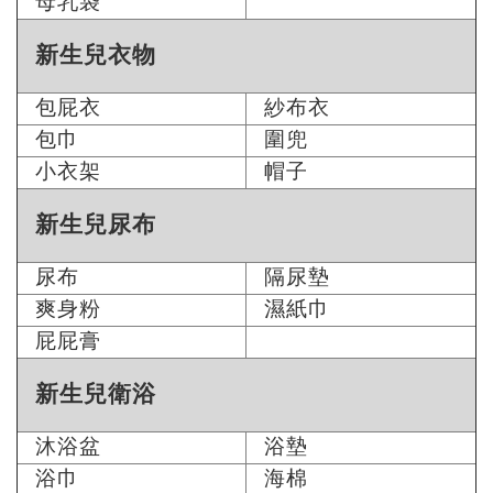
母乳袋
新生兒衣物
包屁衣
紗布衣
包巾
圍兜
小衣架
帽子
新生兒尿布
尿布
隔尿墊
爽身粉
濕紙巾
屁屁膏
新生兒衛浴
沐浴盆
浴墊
浴巾
海棉