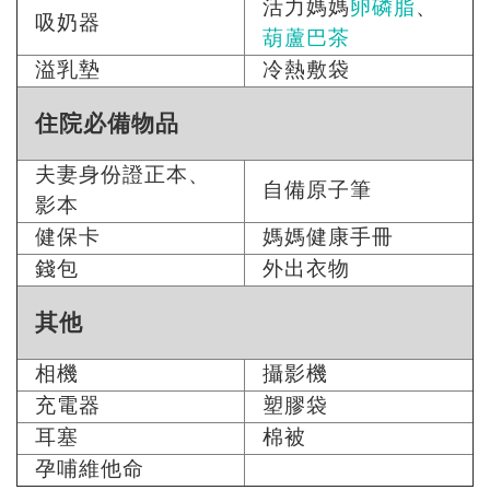
活力媽媽
卵磷脂
、
吸奶器
葫蘆巴茶
溢乳墊
冷熱敷袋
住院必備物品
夫妻身份證正本、
自備原子筆
影本
健保卡
媽媽健康手冊
錢包
外出衣物
其他
相機
攝影機
充電器
塑膠袋
耳塞
棉被
孕哺維他命