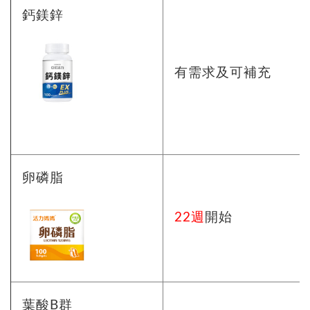
鈣鎂鋅
有需求及可補充
卵磷脂
22週
開始
葉酸B群