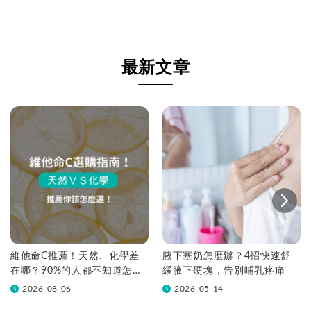
最新文章
維他命C推薦！天然、化學差
腋下塞奶怎麼辦？4招快速舒
在哪？90%的人都不知道怎麼
緩腋下硬塊，告別哺乳疼痛
挑！帶你一次看
2026-08-06
2026-05-14