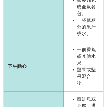
燕麥麵包
或全穀餐
包。
一杯低糖
分的果汁
或水。
一個香蕉
或其他水
果。
下午點心
堅果或堅
果混合
物。
煎鮭魚或
豆腐，搭