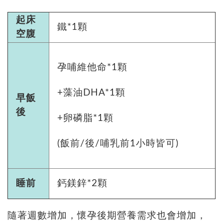
起床
鐵*1顆
空腹
孕哺維他命*1顆
+藻油DHA*1顆
早飯
後
+卵磷脂*1顆
(飯前/後/哺乳前1小時皆可)
睡前
鈣鎂鋅*2顆
隨著週數增加，懷孕後期營養需求也會增加，