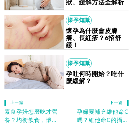
狀、緩解方法全解析
懷孕知識
懷孕為什麼會皮膚
癢、長紅疹？6招舒
緩！
懷孕知識
孕吐何時開始？吃什
麼緩解？
上一篇
下一篇
素食孕婦怎麼吃才營
孕婦要補充維他命C
養？均衡飲食，懷孕
嗎？維他命C的攝取
吃素也能讓寶寶健康
量、好處、食物大全