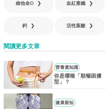
維他命D ❯
血紅素鐵 ❯
鈣 ❯
活性葉酸 ❯
閱讀更多文章
營養素知識
你是哪種「順暢困擾
型」？
健康新知