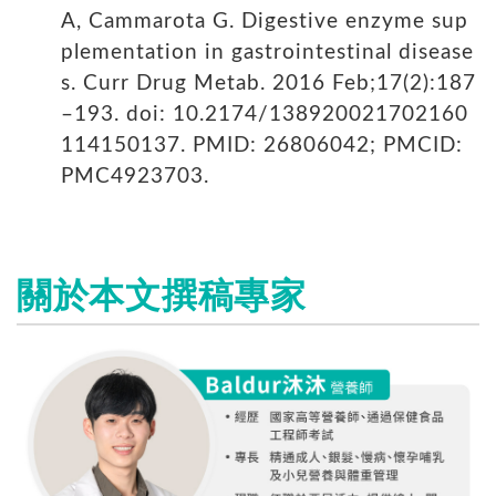
A, Cammarota G. Digestive enzyme sup
plementation in gastrointestinal disease
s. Curr Drug Metab. 2016 Feb;17(2):187
–193. doi: 10.2174/138920021702160
114150137. PMID: 26806042; PMCID:
PMC4923703.
關於本文撰稿專家