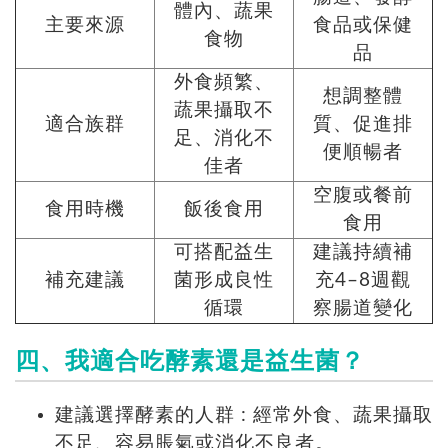
體內、蔬果
主要來源
食品或保健
食物
品
外食頻繁、
想調整體
蔬果攝取不
適合族群
質、促進排
足、消化不
便順暢者
佳者
空腹或餐前
食用時機
飯後食用
食用
可搭配益生
建議持續補
補充建議
菌形成良性
充4–8週觀
循環
察腸道變化
四、我適合吃酵素還是益生菌？
建議選擇酵素的人群 : 經常外食、蔬果攝取
不足、容易脹氣或消化不良者。