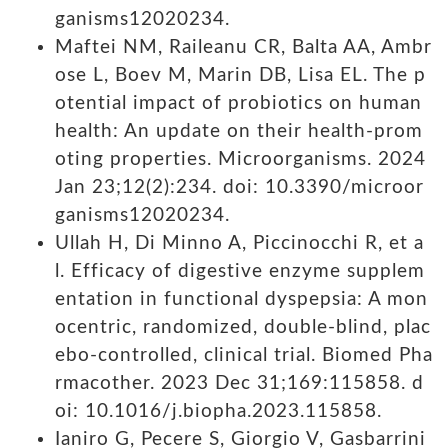
ganisms12020234.
Maftei NM, Raileanu CR, Balta AA, Ambr
ose L, Boev M, Marin DB, Lisa EL. The p
otential impact of probiotics on human
health: An update on their health-prom
oting properties. Microorganisms. 2024
Jan 23;12(2):234. doi: 10.3390/microor
ganisms12020234.
Ullah H, Di Minno A, Piccinocchi R, et a
l. Efficacy of digestive enzyme supplem
entation in functional dyspepsia: A mon
ocentric, randomized, double-blind, plac
ebo-controlled, clinical trial. Biomed Pha
rmacother. 2023 Dec 31;169:115858. d
oi: 10.1016/j.biopha.2023.115858.
Ianiro G, Pecere S, Giorgio V, Gasbarrini