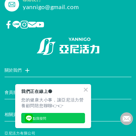
聯絡我們
yannigo@gmail.com
關於我們
門市據點
聯絡我們
評價推薦
品牌故事
企業社會責任
我們正在線上🟢
會員服務
您的健康大小事，讓亞尼活力營
最新消息
試用索取
註冊會員
服務說明
養顧問陪您聊聊👉👉
相關資訊
點我發問
常見問題
企業徵才
合作提案
隱私權聲明
安全保證
亞尼活力有限公司