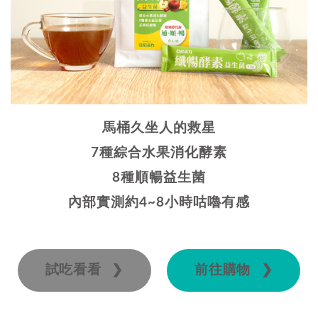
馬桶久坐人的救星
7種綜合水果消化酵素
8種順暢益生菌
內部實測約4~8小時咕嚕有感
試吃看看 ❯
前往購物 ❯