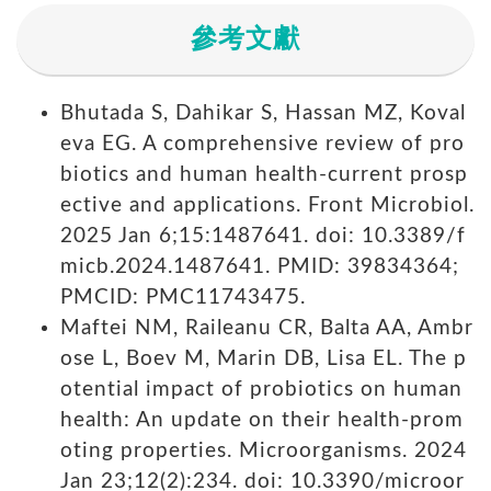
參考文獻
Bhutada S, Dahikar S, Hassan MZ, Koval
eva EG. A comprehensive review of pro
biotics and human health-current prosp
ective and applications. Front Microbiol.
2025 Jan 6;15:1487641. doi: 10.3389/f
micb.2024.1487641. PMID: 39834364;
PMCID: PMC11743475.
Maftei NM, Raileanu CR, Balta AA, Ambr
ose L, Boev M, Marin DB, Lisa EL. The p
otential impact of probiotics on human
health: An update on their health-prom
oting properties. Microorganisms. 2024
Jan 23;12(2):234. doi: 10.3390/microor