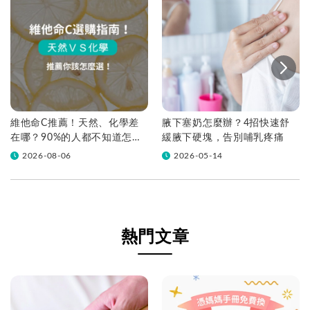
維他命C推薦！天然、化學差
腋下塞奶怎麼辦？4招快速舒
在哪？90%的人都不知道怎麼
緩腋下硬塊，告別哺乳疼痛
挑！帶你一次看
2026-08-06
2026-05-14
熱門文章