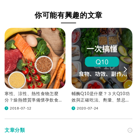
3大原因與準確驗孕
與備孕調整方向一次
方法
看
你可能有興趣的文章
寒性、涼性、熱性食物怎麼
輔酶Q10是什麼？３大Q10功
分？燥熱體質準備懷孕飲食注
效與正確吃法、劑量、禁忌一
意事項
次整理
2018-07-12
2020-07-24
文章分類