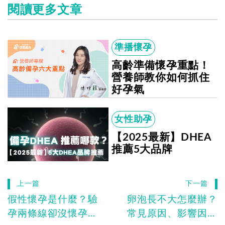
閱讀更多文章
準播懷孕
高齡準備懷孕重點！
營養師教你如何抓住
好孕氣
女性助孕
【2025最新】DHEA
推薦5大品牌
上一篇
下一篇
假性懷孕是什麼？驗
卵泡長不大怎麼辦？
孕兩條線卻沒懷孕？
常見原因、影響因素