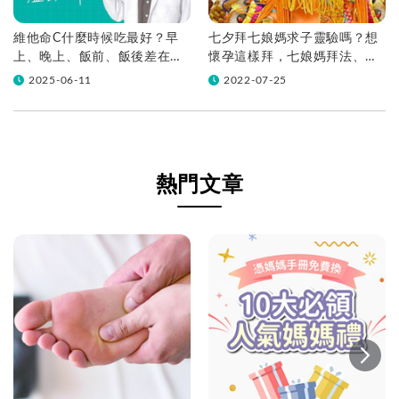
維他命C什麼時候吃最好？早
七夕拜七娘媽求子靈驗嗎？想
上、晚上、飯前、飯後差在
懷孕這樣拜，七娘媽拜法、供
哪？
品、地點一次看
2025-06-11
2022-07-25
熱門文章