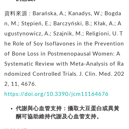
資料來源 : Barańska, A.; Kanadys, W.; Bogda
n, M.; Stępień, E.; Barczyński, B.; Kłak, A.; A
ugustynowicz, A.; Szajnik, M.; Religioni, U. T
he Role of Soy Isoflavones in the Prevention
of Bone Loss in Postmenopausal Women: A
Systematic Review with Meta-Analysis of Ra
ndomized Controlled Trials. J. Clin. Med. 202
2, 11, 4676.
https://doi.org/10.3390/jcm11164676
代謝與心血管支持：攝取大豆蛋白或異黃
酮可協助維持代謝及心血管支持。