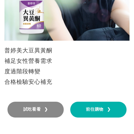
普婷美大豆異黃酮
補足女性營養需求
度過階段轉變
合格檢驗安心補充
試吃看看 ❯
前往購物 ❯