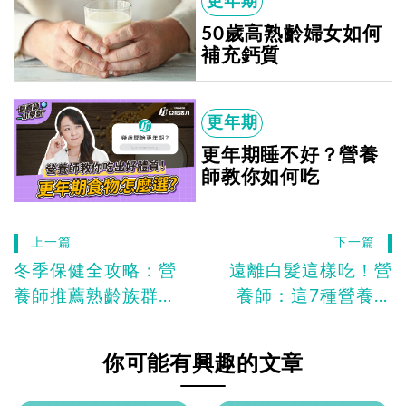
更年期
50歲高熟齡婦女如何
補充鈣質
更年期
更年期睡不好？營養
師教你如何吃
上一篇
下一篇
冬季保健全攻略：營
遠離白髮這樣吃！營
養師推薦熟齡族群不
養師：這7種營養必
可錯過的營養補充品
吃有效預防
你可能有興趣的文章