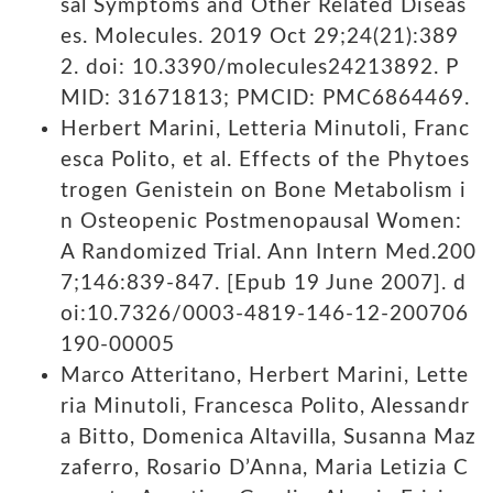
sal Symptoms and Other Related Diseas
es. Molecules. 2019 Oct 29;24(21):389
2. doi: 10.3390/molecules24213892. P
MID: 31671813; PMCID: PMC6864469.
Herbert Marini, Letteria Minutoli, Franc
esca Polito, et al. Effects of the Phytoes
trogen Genistein on Bone Metabolism i
n Osteopenic Postmenopausal Women:
A Randomized Trial. Ann Intern Med.200
7;146:839-847. [Epub 19 June 2007]. d
oi:10.7326/0003-4819-146-12-200706
190-00005
Marco Atteritano, Herbert Marini, Lette
ria Minutoli, Francesca Polito, Alessandr
a Bitto, Domenica Altavilla, Susanna Maz
zaferro, Rosario D’Anna, Maria Letizia C