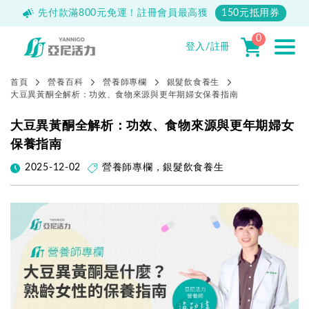
先付款滿800元免運！註冊會員最高獲
150元抵用券
04
10
05
26
天
時
分
秒
23週年慶熱烈開跑中！滿額現折最高$1
0
登入/註冊
首頁
營養百科
營養師專欄
銀髮飲食養生
大豆異黃酮全解析：功效、食物來源與更年期婦女保養指南
大豆異黃酮全解析：功效、食物來源與更年期婦女
保養指南
2025-12-02
營養師專欄
，
銀髮飲食養生