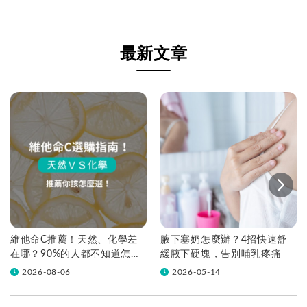
最新文章
維他命C推薦！天然、化學差
腋下塞奶怎麼辦？4招快速舒
在哪？90%的人都不知道怎麼
緩腋下硬塊，告別哺乳疼痛
挑！帶你一次看
2026-08-06
2026-05-14