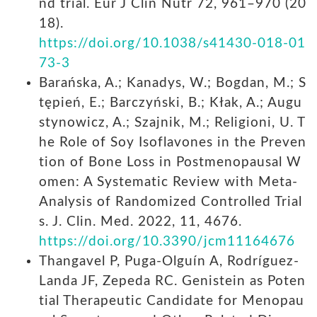
nd trial. Eur J Clin Nutr 72, 961–970 (20
18).
https://doi.org/10.1038/s41430-018-01
73-3
Barańska, A.; Kanadys, W.; Bogdan, M.; S
tępień, E.; Barczyński, B.; Kłak, A.; Augu
stynowicz, A.; Szajnik, M.; Religioni, U. T
he Role of Soy Isoflavones in the Preven
tion of Bone Loss in Postmenopausal W
omen: A Systematic Review with Meta-
Analysis of Randomized Controlled Trial
s. J. Clin. Med. 2022, 11, 4676.
https://doi.org/10.3390/jcm11164676
Thangavel P, Puga-Olguín A, Rodríguez-
Landa JF, Zepeda RC. Genistein as Poten
tial Therapeutic Candidate for Menopau