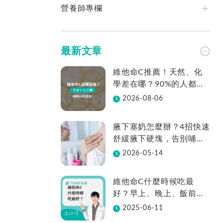
營養師專欄
最新文章
維他命C推薦！天然、化
學差在哪？90%的人都不
知道怎麼挑！帶你一次看
2026-08-06
腋下塞奶怎麼辦？4招快速
舒緩腋下硬塊，告別哺乳
疼痛
2026-05-14
維他命C什麼時候吃最
好？早上、晚上、飯前、
飯後差在哪？
2025-06-11