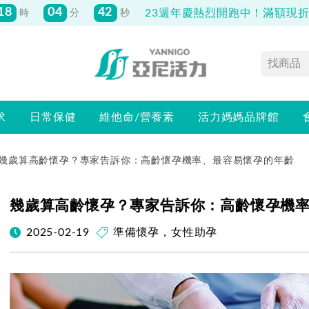
18
04
41
23週年慶熱烈開跑中！滿額現折最
時
分
秒
求
日常保健
維他命/營養素
活力媽媽品牌館
幾歲算高齡懷孕？專家告訴你：高齡懷孕機率、最容易懷孕的年齡
幾歲算高齡懷孕？專家告訴你：高齡懷孕機
2025-02-19
準備懷孕
，
女性助孕