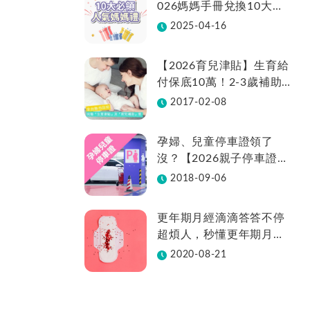
026媽媽手冊兌換10大品
牌懶人包一次看！
2025-04-16
【2026育兒津貼】生育給
付保底10萬！2-3歲補助
不中斷、全台22縣市補助
2017-02-08
金額總整理
孕婦、兒童停車證領了
沒？【2026親子停車證懶
人包】各縣市領取方法在
2018-09-06
這裡
更年期月經滴滴答答不停
超煩人，秒懂更年期月經
週期變化
2020-08-21