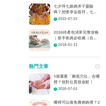
七夕拜七娘媽求子靈驗
嗎？想懷孕這樣拜，七娘
媽拜法、供品、地點一次
2022-07-25
看
2026待產包清單完整攻略
｜新手爸媽必收藏（自然
產／剖腹產適用／表格免
2018-01-12
費下載）
熱門文章
5個重要「腳底穴位」在哪
裡？按對位置很放鬆！
2020-07-01
哪裡可以換免費媽媽禮？2