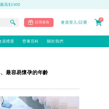
高$1500
0
會員
登入/註冊
試用索取
會員禮遇
營養百科
關於我們
率、最容易懷孕的年齡