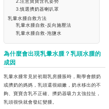
2.注意寶寶含乳姿勢
3.慎選擠奶器喇叭罩
乳暈水腫自救方法
乳暈水腫自救-反向施壓法
乳暈水腫自救-泡鹽水
為什麼會出現乳暈水腫？乳頭水腫的
成因
乳暈水腫常見於初期乳房腫脹時，剛學會餵奶
或擠奶的媽媽，乳頭還很細嫩，奶水移出的不
夠、寶寶含乳不正確、擠奶器吸力太強拉扯，
乳頭很快就會發紅變腫。