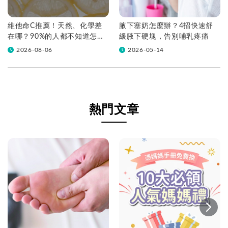
維他命C推薦！天然、化學差
腋下塞奶怎麼辦？4招快速舒
在哪？90%的人都不知道怎麼
緩腋下硬塊，告別哺乳疼痛
挑！帶你一次看
2026-08-06
2026-05-14
熱門文章