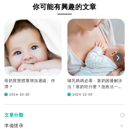
定
你可能有興趣的文章
母奶寶寶體重增加遲緩、停
哺乳媽媽必看：塞奶困擾解決
滯？
法！塞奶吃什麼？急救法一次
搞定
2016-10-20
2024-12-05
文章分類
準備懷孕