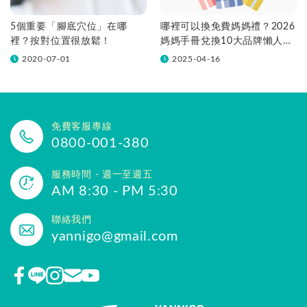
5個重要「腳底穴位」在哪
哪裡可以換免費媽媽禮？2026
裡？按對位置很放鬆！
媽媽手冊兌換10大品牌懶人包
一次看！
2020-07-01
2025-04-16
免費客服專線
0800-001-380
服務時間 - 週一至週五
AM 8:30 - PM 5:30
聯絡我們
yannigo@gmail.com