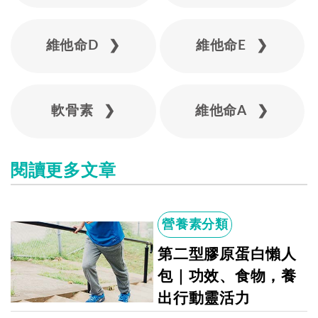
維他命D ❯
維他命E ❯
軟骨素 ❯
維他命A ❯
閱讀更多文章
營養素分類
第二型膠原蛋白懶人
包｜功效、食物，養
出行動靈活力