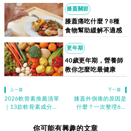
膝蓋關節
膝蓋痛吃什麼？8種
食物幫助緩解不適感
更年期
40歲更年期，營養師
教你怎麼吃最健康
上一篇
下一篇
2026軟骨素推薦清單
膝蓋外側痛的原因是
｜13款軟骨素成分、
什麼？一次整理6種
價格一次統整
原因、舒緩方式與就
醫建議
你可能有興趣的文章