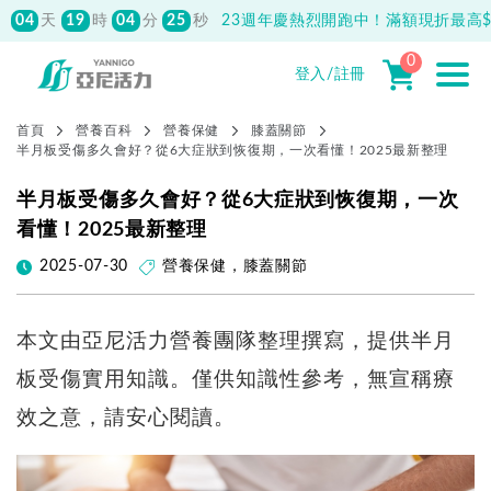
04
19
04
42
天
時
分
秒
23週年慶熱烈開跑中！滿額現折最高$1
0
先付款滿800元免運！註冊會員最高獲
150元抵用券
登入/註冊
首頁
營養百科
營養保健
膝蓋關節
半月板受傷多久會好？從6大症狀到恢復期，一次看懂！2025最新整理
半月板受傷多久會好？從6大症狀到恢復期，一次
看懂！2025最新整理
2025-07-30
營養保健
，
膝蓋關節
本文由亞尼活力營養團隊整理撰寫，提供半月
板受傷實用知識。僅供知識性參考，無宣稱療
效之意，請安心閱讀。