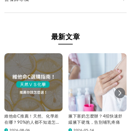
最新文章
維他命C推薦！天然、化學差
腋下塞奶怎麼辦？4招快速舒
在哪？90%的人都不知道怎麼
緩腋下硬塊，告別哺乳疼痛
挑！帶你一次看
2026-08-06
2026-05-14