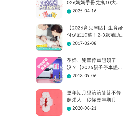
026媽媽手冊兌換10大品
牌懶人包一次看！
2025-04-16
【2026育兒津貼】生育給
付保底10萬！2-3歲補助
不中斷、全台22縣市補助
2017-02-08
金額總整理
孕婦、兒童停車證領了
沒？【2026親子停車證懶
人包】各縣市領取方法在
2018-09-06
這裡
更年期月經滴滴答答不停
超煩人，秒懂更年期月經
週期變化
2020-08-21