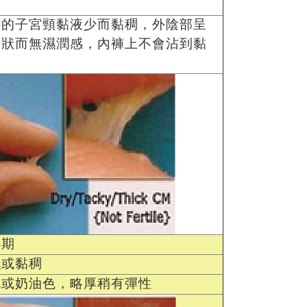
燥
時的子宮頸黏液少而黏稠，外陰部呈
燥狀而無濕潤感，內褲上不會沾到黏
孕期
濕或黏稠
色或奶油色，略厚稍有彈性