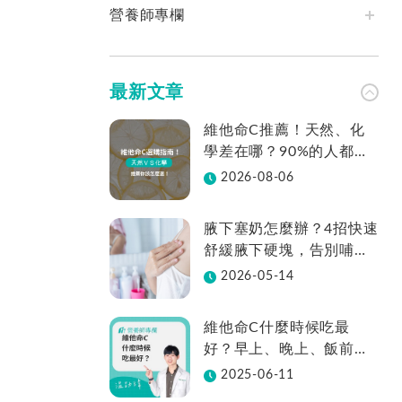
營養師專欄
最新文章
維他命C推薦！天然、化
學差在哪？90%的人都不
知道怎麼挑！帶你一次看
2026-08-06
腋下塞奶怎麼辦？4招快速
舒緩腋下硬塊，告別哺乳
疼痛
2026-05-14
維他命C什麼時候吃最
好？早上、晚上、飯前、
飯後差在哪？
2025-06-11