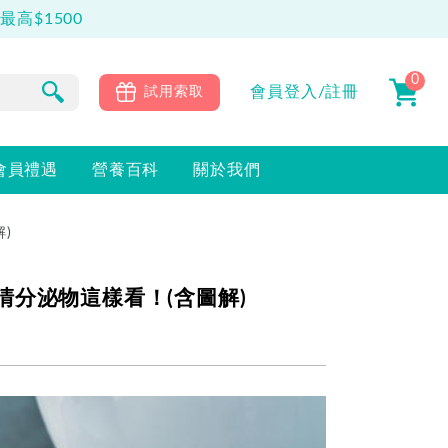
高$1500
0
會員
登入/註冊
試用索取
會員禮遇
營養百科
關於我們
)
分泌物這樣看！(含圖解)