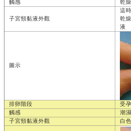
觸感
乾
這
子宮頸黏液外觀
乾
液
圖示
排卵階段
受
觸感
潮
子宮頸黏液外觀
白