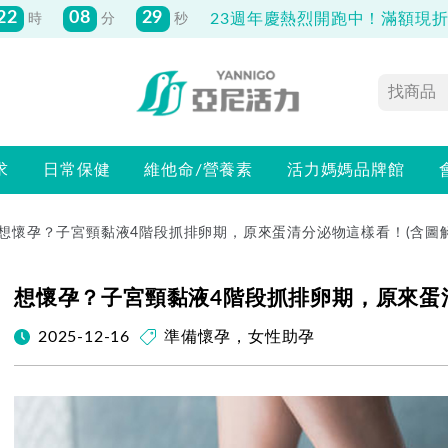
22
08
28
23週年慶熱烈開跑中！滿額現折最
時
分
秒
求
日常保健
維他命/營養素
活力媽媽品牌館
想懷孕？子宮頸黏液4階段抓排卵期，原來蛋清分泌物這樣看！(含圖解
想懷孕？子宮頸黏液4階段抓排卵期，原來蛋清
2025-12-16
準備懷孕
，
女性助孕