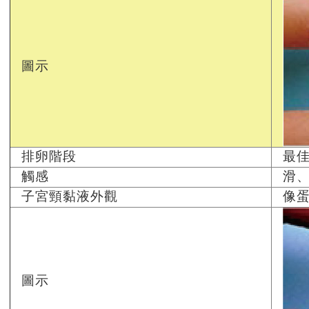
圖示
排卵階段
最
觸感
滑
子宮頸黏液外觀
像
圖示