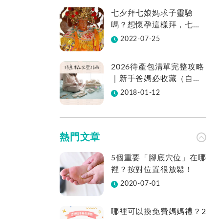
七夕拜七娘媽求子靈驗
嗎？想懷孕這樣拜，七娘
媽拜法、供品、地點一次
2022-07-25
看
2026待產包清單完整攻略
｜新手爸媽必收藏（自然
產／剖腹產適用／表格免
2018-01-12
費下載）
熱門文章
5個重要「腳底穴位」在哪
裡？按對位置很放鬆！
2020-07-01
哪裡可以換免費媽媽禮？2