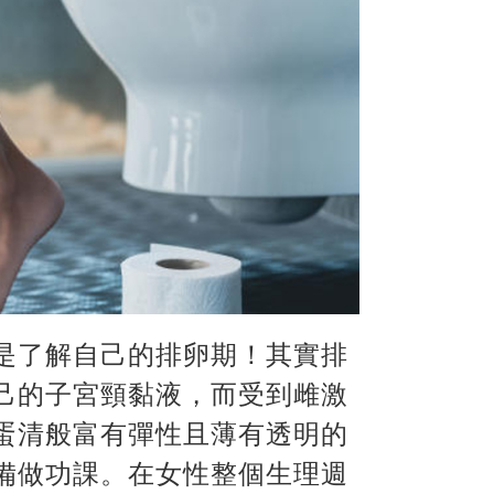
是了解自己的排卵期！其實排
己的子宮頸黏液，而受到雌激
蛋清般富有彈性且薄有透明的
備做功課。在女性整個生理週