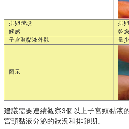
排卵階段
排
觸感
乾
子宮頸黏液外觀
量
圖示
建議需要連續觀察3個以上子宮頸黏液的
宮頸黏液分泌的狀況和排卵期。