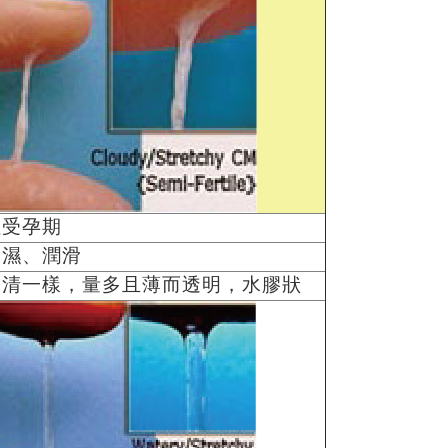
佳受孕期
、濕、潤滑
蛋清一樣，量多且薄而透明，水膠狀