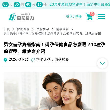
05
05
40
14
天
時
分
秒
23週年慶熱烈開跑中！滿額現折最高$1
0
登入/註冊
首頁
營養百科
準備懷孕
備孕營養
男女備孕終極指南！備孕保健食品怎麼選？10種孕前營養、維他命介紹
男女備孕終極指南！備孕保健食品怎麼選？10種孕
前營養、維他命介紹
2026-04-16
準備懷孕
，
備孕營養