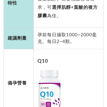
特性
求，可
選擇肌醇+葉酸的複方
膠囊
為佳。
孕前每日攝取1000~2000毫
建議劑量
克。每日2~4顆。
Q10
備孕營養