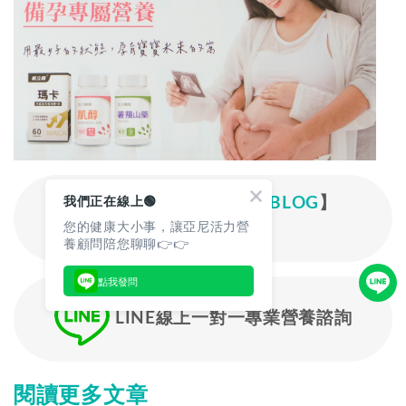
我們正在線上🟢
輸入限量折扣碼【
YANNIBLOG
】
您的健康大小事，讓亞尼活力營
立即享優惠
養顧問陪您聊聊👉👉
點我發問
LINE線上一對一專業營養諮詢
閱讀更多文章